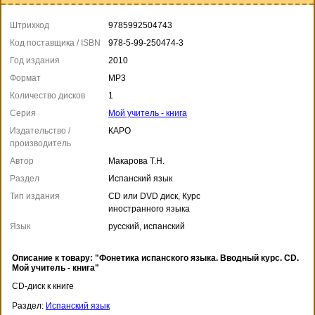
Штрихкод
9785992504743
Код поставщика / ISBN
978-5-99-250474-3
Год издания
2010
Формат
МР3
Количество дисков
1
Серия
Мой учитель - книга
Издательство /
КАРО
производитель
Автор
Макарова Т.Н.
Раздел
Испанский язык
Тип издания
CD или DVD диск, Курс
иностранного языка
Язык
русский, испанский
Описание к товару: "Фонетика испанского языка. Вводный курс. CD.
Мой учитель - книга"
CD-диск к книге
Раздел:
Испанский язык