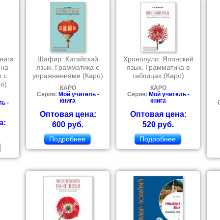
нига
Шафир. Китайский
Хронопуло. Японский
 на
язык. Грамматика с
язык. Грамматика в
е с
упражнениями (Каро)
таблицах (Каро)
о)
КАРО
КАРО
Серия:
Мой учитель -
Серия:
Мой учитель -
книга
книга
ь -
Оптовая цена:
Оптовая цена:
а:
600 руб.
520 руб.
Подробнее
Подробнее