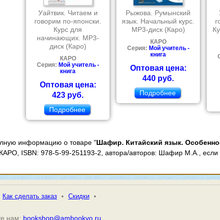
Уайтвик. Читаем и
Рыжова. Румынский
говорим по-японски.
язык. Начальный курс.
г
Курс для
МР3-диск (Каро)
К
начинающих. МР3-
КАРО
диск (Каро)
Серия:
Мой учитель -
книга
КАРО
Серия:
Мой учитель -
Оптовая цена:
книга
440 руб.
Оптовая цена:
Подробнее
423 руб.
Подробнее
олную информацию о товаре "
Шафир. Китайский язык. Особенно
 КАРО, ISBN: 978-5-99-251193-2, автора/авторов: Шафир М.А., есл
Как сделать заказ
•
Скидки
•
е нам:
bookshop@ambookvo.ru