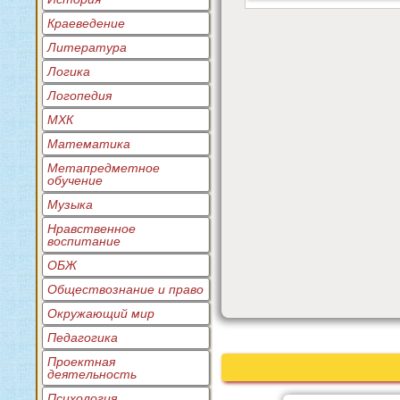
Краеведение
Литература
Логика
Логопедия
МХК
Математика
Метапредметное
обучение
Музыка
Нравственное
воспитание
ОБЖ
Обществознание и право
Окружающий мир
Педагогика
Проектная
деятельность
Психология