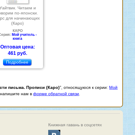
Уайтвик. Читаем и
оворим по-японски.
урс для начинающих
(Каро)
КАРО
Серия:
Мой учитель -
книга
Оптовая цена:
461 руб.
Подробнее
сти письма. Прописи (Каро)
", относящуюся к серии:
Мой
и напишите нам в
форме обратной связи
.
Книжная гавань в соцсетях