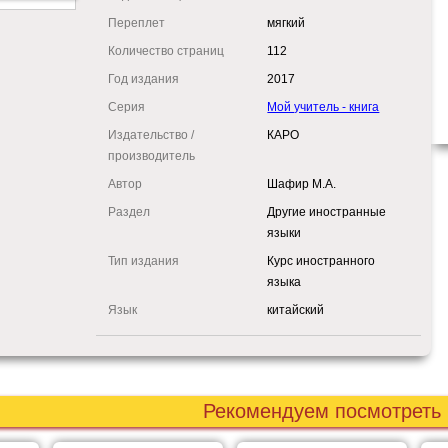
Переплет
мягкий
Количество страниц
112
Год издания
2017
Серия
Мой учитель - книга
Издательство /
КАРО
производитель
Автор
Шафир М.А.
Раздел
Другие иностранные
языки
Тип издания
Курс иностранного
языка
Язык
китайский
Рекомендуем посмотреть