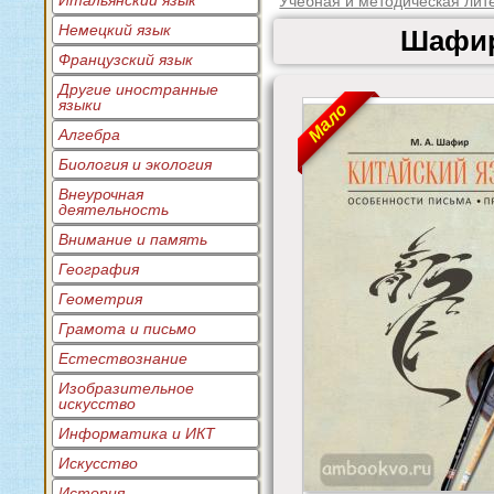
Итальянский язык
Учебная и методическая лит
Немецкий язык
Шафир
Французский язык
Другие иностранные
языки
Мало
Алгебра
Биология и экология
Внеурочная
деятельность
Внимание и память
География
Геометрия
Грамота и письмо
Естествознание
Изобразительное
искусство
Информатика и ИКТ
Искусство
История