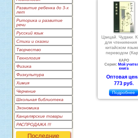
Развитие ребенка до 3-х
лет
Риторика и развитие
речи
Русский язык
Цзицай. Чудаки. К
Стихи и сказки
для чтенияения
китайском язык
Творчество
переводом (Кар
Технология
КАРО
Серия:
Мой учител
Физика
книга
Физкультура
Оптовая цен
Химия
773 руб.
Черчение
Подробнее
Школьная библиотека
Экономика
Канцелярские товары
РАСПРОДАЖА !!!
Последние