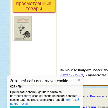
просмотренные
товары
Вы можете получить более п
учитель - книга
, издательства
Этот веб-сайт использует cookie-
файлы.
При использовании данного сайта вы
подтверждаете свое согласие на использование
•
Условия предоставления услуг
•
Карта сайта
•
Контакты
•
cookie-файлов в соответствии с нашей
политикой
приватности
.
© 2026 Книжная гавань -
Книжный интернет-магазин
Пишит