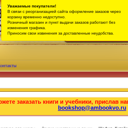
Санкт-Петербург
Уважаемые покупатели!
В связи с реорганизацией сайта оформление заказов через
Телефон интернет-магазина:
+7 (911) 759-18-63
корзину временно недоступно.
Розничный магазин и пункт выдачи заказов работают без
Телефон розничного магазина:
+7 (965) 012-92-94
изменения графика.
Email:
bookshop@ambookvo.ru
Приносим свои извинения за доставленные неудобства.
Работаем ежедневно с 10:00 до 2
онтакты
жете заказать книги и учебники, прислав на
bookshop@ambookvo.ru