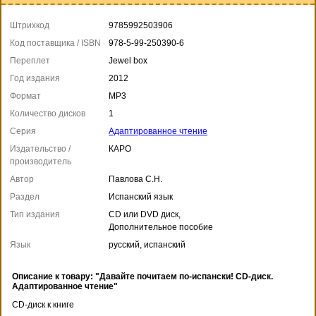
Штрихкод
9785992503906
Код поставщика / ISBN
978-5-99-250390-6
Переплет
Jewel box
Год издания
2012
Формат
MP3
Количество дисков
1
Серия
Адаптированное чтение
Издательство /
КАРО
производитель
Автор
Павлова С.Н.
Раздел
Испанский язык
Тип издания
CD или DVD диск,
Дополнительное пособие
Язык
русский, испанский
Описание к товару: "Давайте почитаем по-испански! CD-диск.
Адаптированное чтение"
CD-диск к книге