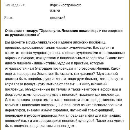
Тип издания
Курс иностранного
языка
Язык
японский
Описание к товару: "Хронопуло. Японские пословицы и поговорки и
их русские аналоги"
Вы держите в руках уникальное издание японских пословиц,
проиллюстрированное талантливыми художниками. Вас удивит и
восхитит тонкая мудрость, запечатленная художниками в неожиданные
образы с юмором, изяществом и национальным колоритом. В книге нет
ничего лишнего - лишь истины, мудрые и простые, которые
открываются нам благодаря пословицам и поговоркам Японии. Какой
еще из народов на Земле мог бы сказать так красиво? "Муж с женой
должны быть подобны руке и глазам: когда руке больно, глаза плачут, а
когда глаза плачут - руки вытирают слезы"... В книгу включены
пословицы, объединенные по темам, а также некоторые афоризмы и
фразеологизмы, определяемые в японской традиции как пословицы.
Для желающих попрактиковаться в японском языке представлены все
варианты написания пословиц - на японском языке с использованием
иероглифов, знаками азбуки хирагана, латинской транскрипцией,
переводом и русским аналогом. Книга предназначена для изучающих
японский язык и интересующихся японской культурой. Также она может
быть полезна специалистам-японоведам.