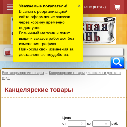
×
Уважаемые покупатели!
КОРЗИНА
(0 РУБ.)
В связи с реорганизацией
сайта оформление заказов
через корзину временно
недоступно.
Розничный магазин и пункт
выдачи заказов работают без
изменения графика.
Приносим свои извинения за
доставленные неудобства.
Все канцелярские товары
→
Канцелярские товары для школы и детского
сада
Канцелярские товары
Цена
от
до
руб.