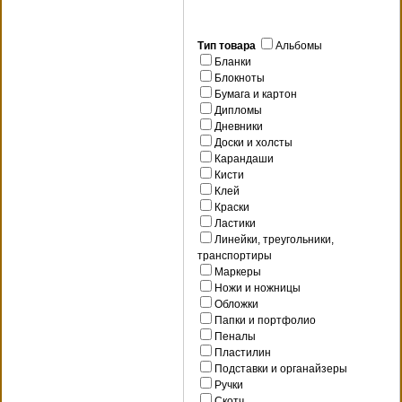
Тип товара
Альбомы
Бланки
Блокноты
Бумага и картон
Дипломы
Дневники
Доски и холсты
Карандаши
Кисти
Клей
Краски
Ластики
Линейки, треугольники,
транспортиры
Маркеры
Ножи и ножницы
Обложки
Папки и портфолио
Пеналы
Пластилин
Подставки и органайзеры
Ручки
Скотч