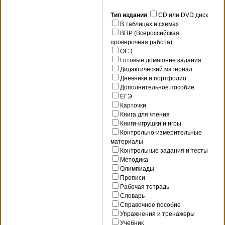
Тип издания
CD или DVD диск
В таблицах и схемах
ВПР (Всероссийская
проверочная работа)
ОГЭ
Готовые домашние задания
Дидактический материал
Дневники и портфолио
Дополнительное пособие
ЕГЭ
Карточки
Книга для чтения
Книги-игрушки и игры
Контрольно-измерительные
материалы
Контрольные задания и тесты
Методика
Олимпиады
Прописи
Рабочая тетрадь
Словарь
Справочное пособие
Упражнения и тренажеры
Учебник