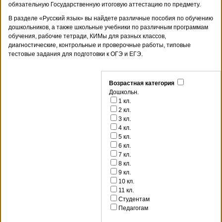
обязательную Государственную итоговую аттестацию по предмету.
В разделе «Русский язык» вы найдете различные пособия по обучению
дошкольников, а также школьные учебники по различным программам
обучения, рабочие тетради, КИМы для разных классов,
диагностические, контрольные и проверочные работы, типовые
тестовые задания для подготовки к ОГЭ и ЕГЭ.
Возрастная категория
Дошкольн.
1 кл.
2 кл.
3 кл.
4 кл.
5 кл.
6 кл.
7 кл.
8 кл.
9 кл.
10 кл.
11 кл.
Студентам
Педагогам