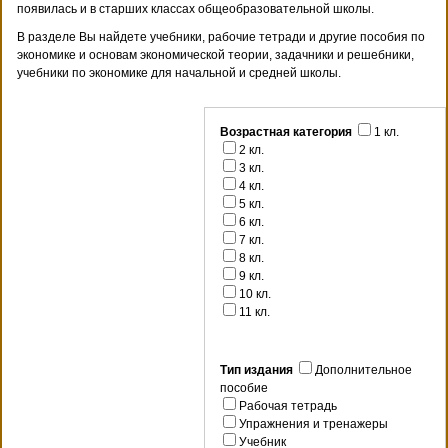
появилась и в старших классах общеобразовательной школы.
В разделе Вы найдете учебники, рабочие тетради и другие пособия по
экономике и основам экономической теории, задачники и решебники,
учебники по экономике для начальной и средней школы.
Возрастная категория
1 кл.
2 кл.
3 кл.
4 кл.
5 кл.
6 кл.
7 кл.
8 кл.
9 кл.
10 кл.
11 кл.
Тип издания
Дополнительное
пособие
Рабочая тетрадь
Упражнения и тренажеры
Учебник