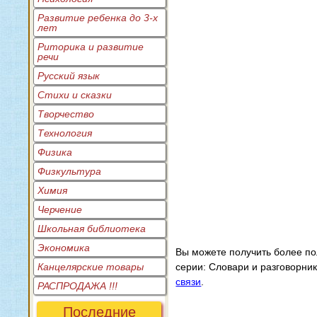
Развитие ребенка до 3-х
лет
Риторика и развитие
речи
Русский язык
Стихи и сказки
Творчество
Технология
Физика
Физкультура
Химия
Черчение
Школьная библиотека
Экономика
Вы можете получить более п
Канцелярские товары
серии: Словари и разговорни
связи
.
РАСПРОДАЖА !!!
Последние