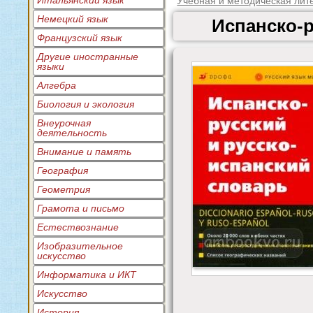
Итальянский язык
Учебная и методическая лит
Немецкий язык
Испанско-р
Французский язык
Другие иностранные
языки
Алгебра
Биология и экология
Внеурочная
деятельность
Внимание и память
География
Геометрия
Грамота и письмо
Естествознание
Изобразительное
искусство
Информатика и ИКТ
Искусство
История