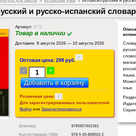
ература для школы
→
Испанский язык
→ Испанско-русский и русско
усский и русско-испанский слова
Артикул:
8772
Описа
Товар в наличии
испан
Доставим: 8 августа 2026 — 10 августа 2026
Словар
русск
словос
Оптовая цена: 299 руб.
магаз
росси
-
+
языка,
Может
язык.
Розничная цена:
Разде
Для зарегистрированных пользователей
Издат
Войти
или
Зарегистрироваться
Серия
Штрихкод
9785957602361
Код поставщика / ISBN
978-5-35-808502-2