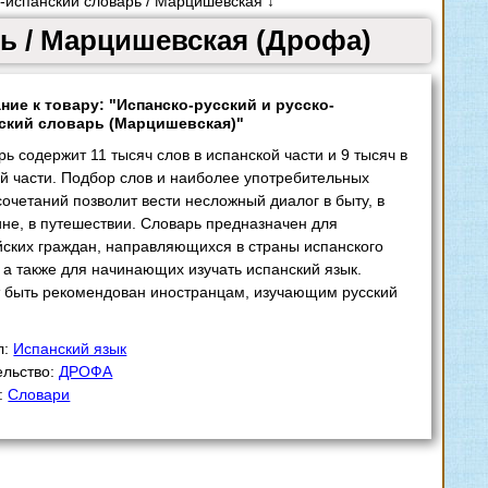
-испанский словарь / Марцишевская ↓
рь / Марцишевская (Дрофа)
ние к товару: "Испанско-русский и русско-
ский словарь (Марцишевская)"
ь содержит 11 тысяч слов в испанской части и 9 тысяч в
ой части. Подбор слов и наиболее употребительных
очетаний позволит вести несложный диалог в быту, в
ине, в путешествии. Словарь предназначен для
йских граждан, направляющихся в страны испанского
 а также для начинающих изучать испанский язык.
 быть рекомендован иностранцам, изучающим русский
л:
Испанский язык
ельство:
ДРОФА
:
Словари