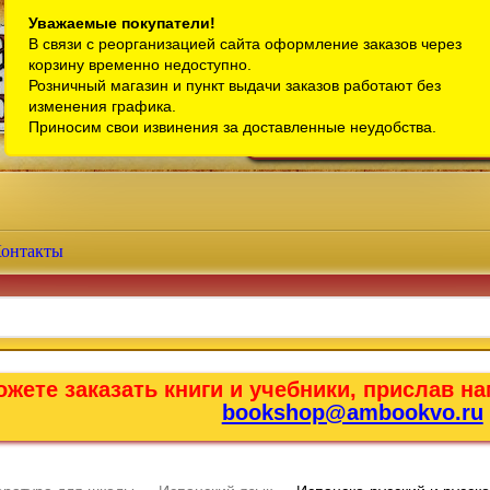
Санкт-Петербург
Уважаемые покупатели!
В связи с реорганизацией сайта оформление заказов через
Телефон интернет-магазина:
+7 (911) 759-18-63
корзину временно недоступно.
Розничный магазин и пункт выдачи заказов работают без
Телефон розничного магазина:
+7 (965) 012-92-94
изменения графика.
Email:
bookshop@ambookvo.ru
Приносим свои извинения за доставленные неудобства.
Работаем ежедневно с 10:00 до 2
онтакты
жете заказать книги и учебники, прислав на
bookshop@ambookvo.ru