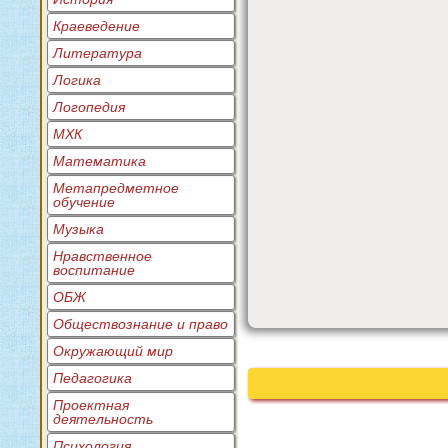
Краеведение
Литература
Логика
Логопедия
МХК
Математика
Метапредметное
обучение
Музыка
Нравственное
воспитание
ОБЖ
Обществознание и право
Окружающий мир
Педагогика
Проектная
деятельность
Психология