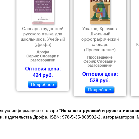
Словарь трудностей
Ушаков, Крючков.
русского языка для
Школьный
школьников. Учебный
орфографический
(Дрофа)
словарь
К
(Просвещение)
Дрофа
Серия: Словари и
Просвещение
разговорники
Серия: Словари и
разговорники
Оптовая цена:
Оптовая цена:
424 руб.
528 руб.
Подробнее
Подробнее
олную информацию о товаре "
Испанско-русский и русско-испан
ки, издательства Дрофа, ISBN: 978-5-35-808502-2, автора/авторов