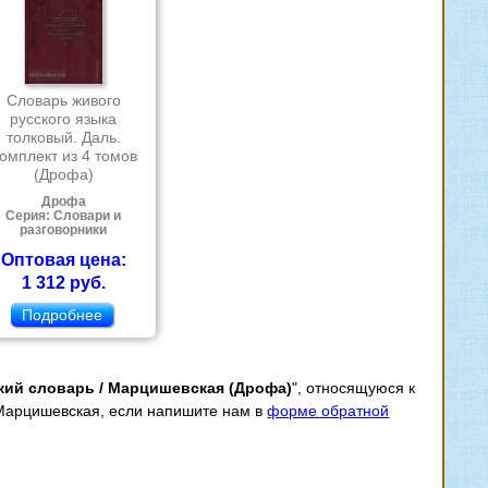
Словарь живого
русского языка
толковый. Даль.
омплект из 4 томов
(Дрофа)
Дрофа
Серия: Словари и
разговорники
Оптовая цена:
1 312 руб.
Подробнее
ский словарь / Марцишевская (Дрофа)
", относящуюся к
: Марцишевская, если напишите нам в
форме обратной