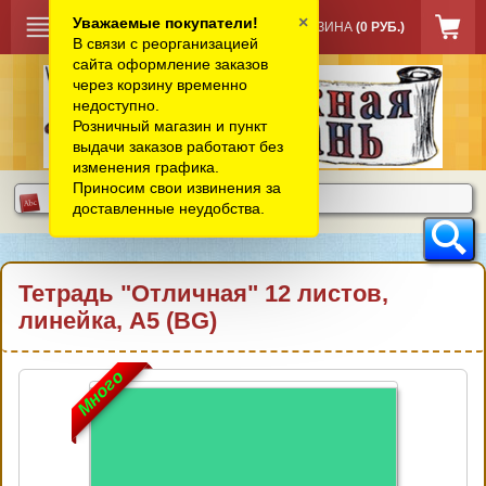
×
Уважаемые покупатели!
КОРЗИНА
(0 РУБ.)
В связи с реорганизацией
сайта оформление заказов
через корзину временно
недоступно.
Розничный магазин и пункт
выдачи заказов работают без
изменения графика.
Приносим свои извинения за
доставленные неудобства.
Тетрадь "Отличная" 12 листов,
линейка, А5 (BG)
Много