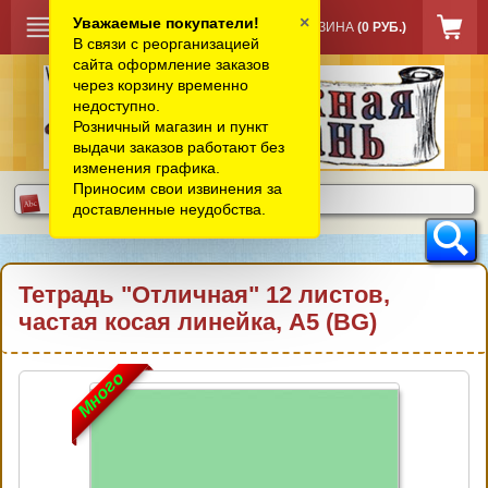
×
Уважаемые покупатели!
КОРЗИНА
(0 РУБ.)
В связи с реорганизацией
сайта оформление заказов
через корзину временно
недоступно.
Розничный магазин и пункт
выдачи заказов работают без
изменения графика.
Приносим свои извинения за
доставленные неудобства.
Тетрадь "Отличная" 12 листов,
частая косая линейка, А5 (BG)
Много