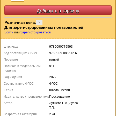
Розничная цена:
Для зарегистрированных пользователей
Войти
или
Зарегистрироваться
Штрихкод
9785090779593
Код поставщика / ISBN
978-5-09-088512-6
Переплет
мягкий
Наличие в федеральном
ФП
перечне
Год издания
2022
Соответствие ФГОС
ФГОС
Серия
Школа России
Издательство / производитель
Просвещение
Автор
Лутцева Е.А., Зуева
Т.П.
Возрастная категория
2 кл.