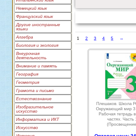
Итальянский язык
Немецкий язык
Французский язык
Другие иностранные
языки
Алгебра
1
2
3
4
5
→
Биология и экология
Внеурочная
деятельность
Внимание и память
География
Геометрия
Грамота и письмо
Естествознание
Плешаков. Школа Р
Изобразительное
Окружающий мир 3 
искусство
Рабочая тетрадь в
частях. Часть 
Информатика и ИКТ
(Просвещение
Искусство
История