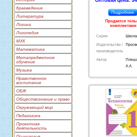
Оптовая цена: 34
Краеведение
Подробнее
Литература
Продается толь
Логика
комплектами
Логопедия
Серия
Школа
МХК
Издательство /
Просв
Математика
производитель
Метапредметное
Автор
Плеша
обучение
А.А.
Музыка
Нравственное
воспитание
ОБЖ
Обществознание и право
Окружающий мир
Педагогика
Проектная
деятельность
Психология