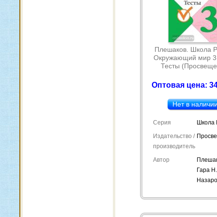
Плешаков. Школа Р
Окружающий мир 3 
Тесты (Просвеще
Оптовая цена: 34
Нет в наличи
Серия
Школа 
Издательство /
Просв
производитель
Автор
Плешак
Гара Н.
Назаро