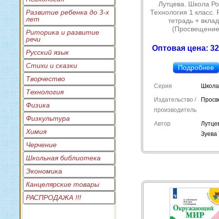
Лутцева. Школа Ро
Развитие ребенка до 3-х
Технология 1 класс.
лет
тетрадь + вклад
(Просвещение
Риторика и развитие
речи
Оптовая цена: 32
Русский язык
Стихи и сказки
Подробнее
Творчество
Серия
Школа
Технология
Издательство /
Просв
Физика
производитель
Физкультура
Автор
Лутцев
Химия
Зуева 
Черчение
Школьная библиотека
Экономика
Канцелярские товары
РАСПРОДАЖА !!!