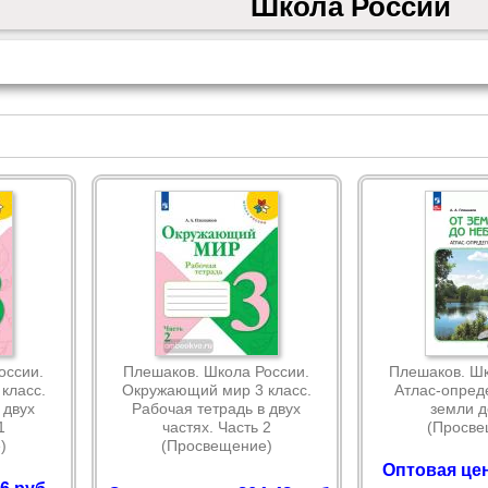
Школа России
оссии.
Плешаков. Школа России.
Плешаков. Шк
класс.
Окружающий мир 3 класс.
Атлас-опред
 двух
Рабочая тетрадь в двух
земли д
1
частях. Часть 2
(Просве
)
(Просвещение)
Оптовая цен