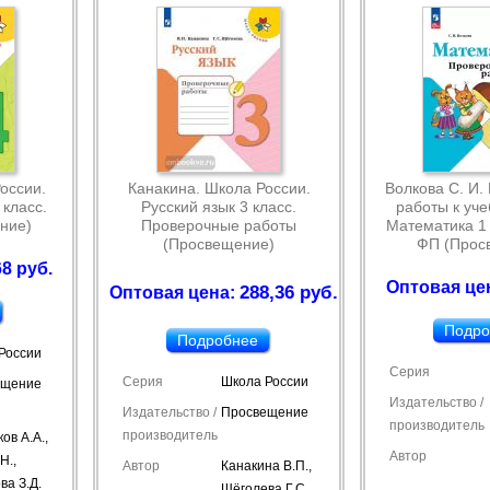
оссии.
Канакина. Школа России.
Волкова С. И.
класс.
Русский язык 3 класс.
работы к уче
ние)
Проверочные работы
Математика 1 
(Просвещение)
ФП (Прос
8 руб.
Оптовая цен
288,36 руб.
Оптовая цена:
Подро
Подробнее
России
Серия
Серия
Школа России
ещение
Издательство /
Издательство /
Просвещение
производитель
производитель
ов А.А.,
Автор
Н.,
Автор
Канакина В.П.,
ва З.Д.
Щёголева Г.С.