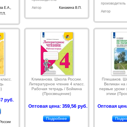
производитель
а Е.А.,
Автор
Канакина В.П.
Автор
Т.П.
 класс.
Климанова. Школа России.
Плешаков. Шк
дь
Литературное чтение 4 класс.
Великан на 
)
Рабочая тетрадь / Бойкина
первые уроки 
(Просвещение)
этики (Про
7 руб.
359,56 руб.
Оптовая цена:
Оптовая цен
Подробнее
Подро
России