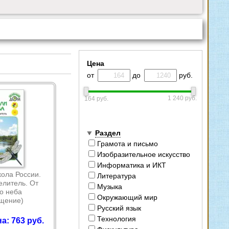
Цена
от
до
руб.
1 240 руб.
164 руб.
Раздел
Грамота и письмо
Изобразительное искусство
Информатика и ИКТ
ола России.
Литература
елитель. От
Музыка
о неба
Окружающий мир
щение)
Русский язык
Технология
а: 763 руб.