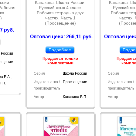
ссии.
Канакина. Школа России.
Канакина. Шк
 Рабочая
Русский язык 4 класс.
Русский язы
ка
Рабочая тетрадь в двух
Рабочая тет
)
частях. Часть 1
частях. 
(Просвещение)
(Просве
7 руб.
266,11 руб.
Оптовая цена:
Оптовая цен
Подробнее
Подро
 России
Продается только
Продаетс
ещение
комплектами
компле
Серия
Школа России
Серия
а Е.А.,
Издательство /
Просвещение
Издательство /
Т.П.
производитель
производитель
Автор
Канакина В.П.
Автор