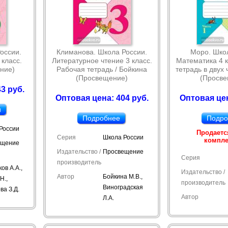
оссии.
Климанова. Школа России.
Моро. Школ
класс.
Литературное чтение 3 класс.
Математика 4 к
ние)
Рабочая тетрадь / Бойкина
тетрадь в двух 
(Просвещение)
(Просв
3 руб.
Оптовая цена: 404 руб.
Оптовая цен
и
Подробнее
Подро
России
Продаетс
Серия
Школа России
компл
ещение
Издательство /
Просвещение
Серия
производитель
ов А.А.,
Издательство /
Автор
Бойкина М.В.,
Н.,
производитель
Виноградская
ва З.Д.
Автор
Л.А.