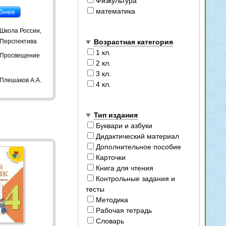
Физкультура
математика
бнее
Школа России,
Возрастная категория
Перспектива
1 кл.
Просвещение
2 кл.
3 кл.
Плешаков А.А.
4 кл.
Тип издания
Буквари и азбуки
Дидактический материал
Дополнительное пособие
Карточки
Книга для чтения
Контрольные задания и
тесты
Методика
Рабочая тетрадь
Словарь