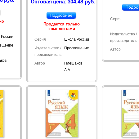
6 руб.
304,48 руб.
Оптовая цена:
Подро
Подробнее
Серия
ко
Продается только
комплектами
Издательство /
 России
Серия
Школа России
производитель
ещение
Издательство /
Просвещение
Автор
производитель
ков
Автор
Плешаков
А.А.