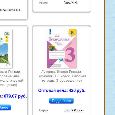
Автор
Гара Н.Н.
Плешаков А.А.
ола России.
Лутцева. Школа России.
поляне или
Технология 3 класс. Рабочая
экологической
тетрадь (Просвещение)
свещение)
Оптовая цена: 420 руб.
679,07 руб.
а:
Подробнее
бнее
Серия
Школа России