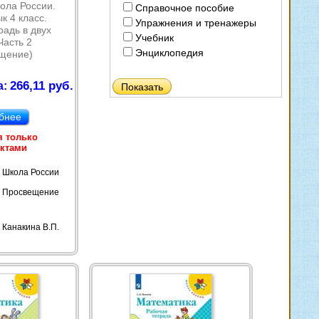
ола России.
Справочное пособие
к 4 класс.
Упражнения и тренажеры
радь в двух
Учебник
Часть 2
Энциклопедия
щение)
266,11 руб.
а:
бнее
я только
ктами
Школа России
Просвещение
Канакина В.П.