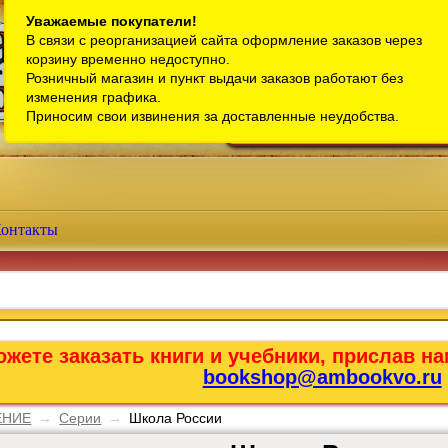
Санкт-Петербург
Уважаемые покупатели!
В связи с реорганизацией сайта оформление заказов через
Телефон интернет-магазина:
+7 (911) 759-18-63
корзину временно недоступно.
Розничный магазин и пункт выдачи заказов работают без
Телефон розничного магазина:
+7 (965) 012-92-94
изменения графика.
Email:
bookshop@ambookvo.ru
Приносим свои извинения за доставленные неудобства.
Работаем ежедневно с 10:00 до 2
онтакты
жете заказать книги и учебники, прислав на
bookshop@ambookvo.ru
ЕНИЕ
→
Серии
→
Школа России