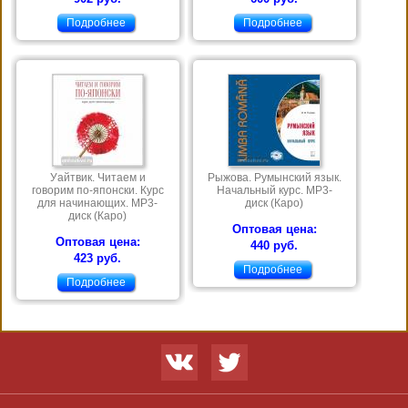
Подробнее
Подробнее
Уайтвик. Читаем и
Рыжова. Румынский язык.
говорим по-японски. Курс
Начальный курс. МР3-
для начинающих. МР3-
диск (Каро)
диск (Каро)
Оптовая цена:
Оптовая цена:
440 руб.
423 руб.
Подробнее
Подробнее