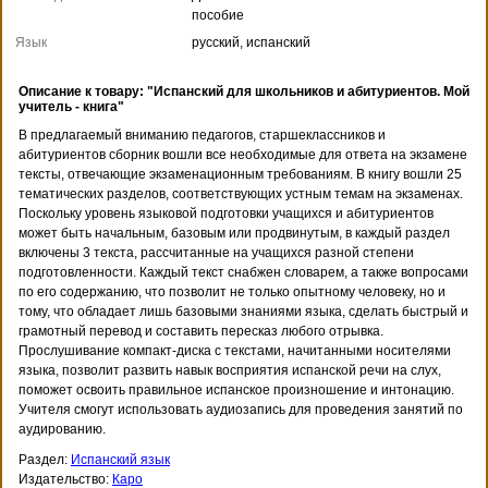
пособие
Язык
русский, испанский
Описание к товару: "Испанский для школьников и абитуриентов. Мой
учитель - книга"
В предлагаемый вниманию педагогов, старшеклассников и
абитуриентов сборник вошли все необходимые для ответа на экзамене
тексты, отвечающие экзаменационным требованиям. В книгу вошли 25
тематических разделов, соответствующих устным темам на экзаменах.
Поскольку уровень языковой подготовки учащихся и абитуриентов
может быть начальным, базовым или продвинутым, в каждый раздел
включены 3 текста, рассчитанные на учащихся разной степени
подготовленности. Каждый текст снабжен словарем, а также вопросами
по его содержанию, что позволит не только опытному человеку, но и
тому, что обладает лишь базовыми знаниями языка, сделать быстрый и
грамотный перевод и составить пересказ любого отрывка.
Прослушивание компакт-диска с текстами, начитанными носителями
языка, позволит развить навык восприятия испанской речи на слух,
поможет освоить правильное испанское произношение и интонацию.
Учителя смогут использовать аудиозапись для проведения занятий по
аудированию.
Раздел:
Испанский язык
Издательство:
Каро