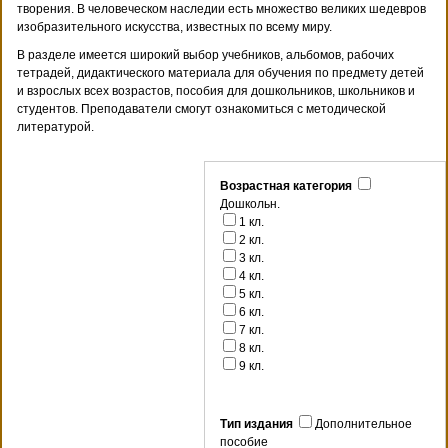
творения. В человеческом наследии есть множество великих шедевров
изобразительного искусства, известных по всему миру.
В разделе имеется широкий выбор учебников, альбомов, рабочих
тетрадей, дидактического материала для обучения по предмету детей
и взрослых всех возрастов, пособия для дошкольников, школьников и
студентов. Преподаватели смогут ознакомиться с методической
литературой.
Возрастная категория
Дошкольн.
1 кл.
2 кл.
3 кл.
4 кл.
5 кл.
6 кл.
7 кл.
8 кл.
9 кл.
Тип издания
Дополнительное
пособие