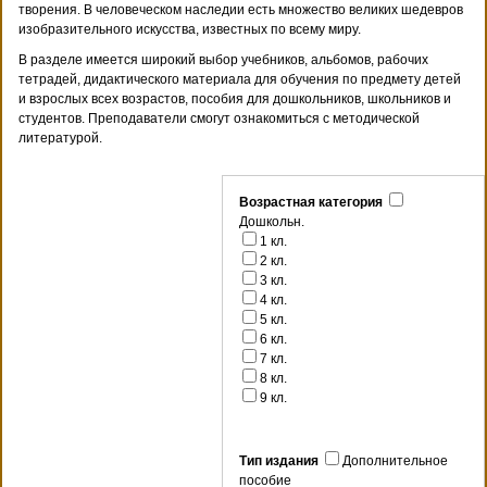
творения. В человеческом наследии есть множество великих шедевров
изобразительного искусства, известных по всему миру.
В разделе имеется широкий выбор учебников, альбомов, рабочих
тетрадей, дидактического материала для обучения по предмету детей
и взрослых всех возрастов, пособия для дошкольников, школьников и
студентов. Преподаватели смогут ознакомиться с методической
литературой.
Возрастная категория
Дошкольн.
1 кл.
2 кл.
3 кл.
4 кл.
5 кл.
6 кл.
7 кл.
8 кл.
9 кл.
Тип издания
Дополнительное
пособие