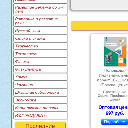
Развитие ребенка до 3-х
лет
Риторика и развитие
речи
Русский язык
Стихи и сказки
Творчество
Технология
Физика
Физкультура
Половкова.
Индивидуальн
Химия
проект 10-11 кл
Черчение
(Просвещение
Школьная библиотека
Просвещение
Серия: Профиль
Экономика
школа
Оптовая цен
Канцелярские товары
697 руб.
РАСПРОДАЖА !!!
Подробнее
Последние