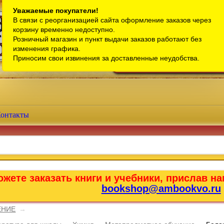
Санкт-Петербург
Уважаемые покупатели!
В связи с реорганизацией сайта оформление заказов через
Телефон интернет-магазина:
+7 (911) 759-18-63
корзину временно недоступно.
Розничный магазин и пункт выдачи заказов работают без
Телефон розничного магазина:
+7 (965) 012-92-94
изменения графика.
Email:
bookshop@ambookvo.ru
Приносим свои извинения за доставленные неудобства.
Работаем ежедневно с 10:00 до 2
онтакты
жете заказать книги и учебники, прислав на
bookshop@ambookvo.ru
ЕНИЕ
→