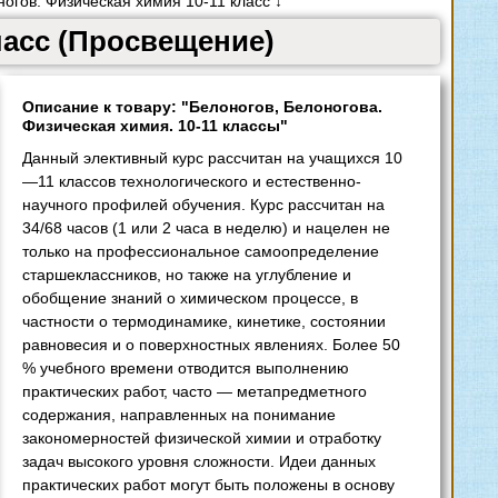
огов. Физическая химия 10-11 класс ↓
ласс (Просвещение)
Описание к товару: "Белоногов, Белоногова.
Физическая химия. 10-11 классы"
Данный элективный курс рассчитан на учащихся 10
—11 классов технологического и естественно-
научного профилей обучения. Курс рассчитан на
34/68 часов (1 или 2 часа в неделю) и нацелен не
только на профессиональное самоопределение
старшеклассников, но также на углубление и
обобщение знаний о химическом процессе, в
частности о термодинамике, кинетике, состоянии
равновесия и о поверхностных явлениях. Более 50
% учебного времени отводится выполнению
практических работ, часто — метапредметного
содержания, направленных на понимание
закономерностей физической химии и отработку
задач высокого уровня сложности. Идеи данных
практических работ могут быть положены в основу