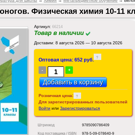
ература для школы
→
Химия
→
Метапредметное обучение
→ Белон
оногов. Физическая химия 10-11 к
Артикул:
66214
Товар в наличии
Доставим: 8 августа 2026 — 10 августа 2026
Оптовая цена: 652 руб.
-
+
Розничная цена:
Для зарегистрированных пользователей
Войти
или
Зарегистрироваться
Штрихкод
9785090786409
Код поставщика / ISBN
978-5-09-078640-9