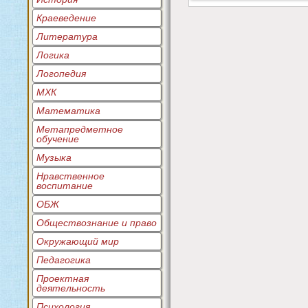
Краеведение
Литература
Логика
Логопедия
МХК
Математика
Метапредметное
обучение
Музыка
Нравственное
воспитание
ОБЖ
Обществознание и право
Окружающий мир
Педагогика
Проектная
деятельность
Психология