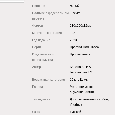
Переплет
мягкий
Наличие в федеральном
шлейф
перечне
Формат
210x290x12мм
Количество страниц
192
Год издания
2023
Серия
Профильная школа
Издательство /
Просвещение
производитель
Автор
Белоногов В.А.,
Белоногова Г.У.
Возрастная категория
10 кл., 11 кл.
Раздел
Метапредметное
обучение, Химия
Тип издания
Дополнительное пособие,
Учебник
Язык
русский