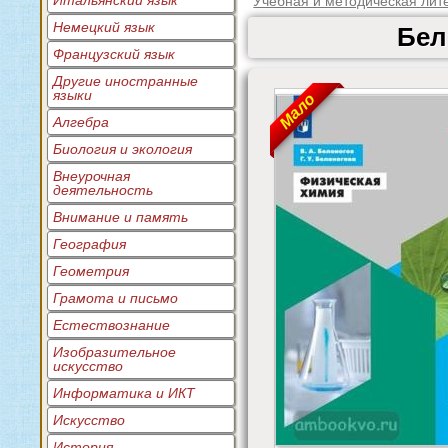
Итальянский язык
Учебная и методическая лит
Немецкий язык
Бел
Французский язык
Другие иностранные
языки
Мало
Алгебра
Биология и экология
Внеурочная
деятельность
Внимание и память
География
Геометрия
Грамота и письмо
Естествознание
Изобразительное
искусство
Информатика и ИКТ
Искусство
История