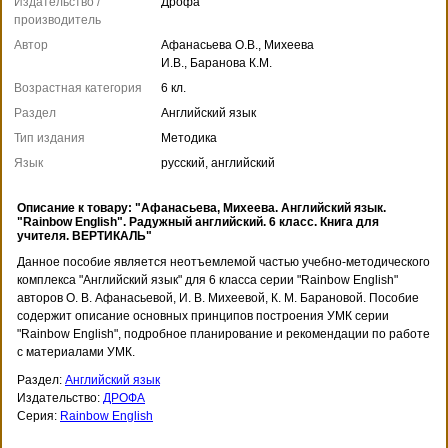
Издательство /
Дрофа
производитель
Автор
Афанасьева О.В., Михеева
И.В., Баранова К.М.
Возрастная категория
6 кл.
Раздел
Английский язык
Тип издания
Методика
Язык
русский, английский
Описание к товару: "Афанасьева, Михеева. Английский язык.
"Rainbow English". Радужный английский. 6 класс. Книга для
учителя. ВЕРТИКАЛЬ"
Данное пособие является неотъемлемой частью учебно-методического
комплекса "Английский язык" для 6 класса серии "Rainbow English"
авторов О. В. Афанасьевой, И. В. Михеевой, К. М. Барановой. Пособие
содержит описание основных принципов построения УМК серии
"Rainbow English", подробное планирование и рекомендации по работе
с материалами УМК.
Раздел:
Английский язык
Издательство:
ДРОФА
Серия:
Rainbow English