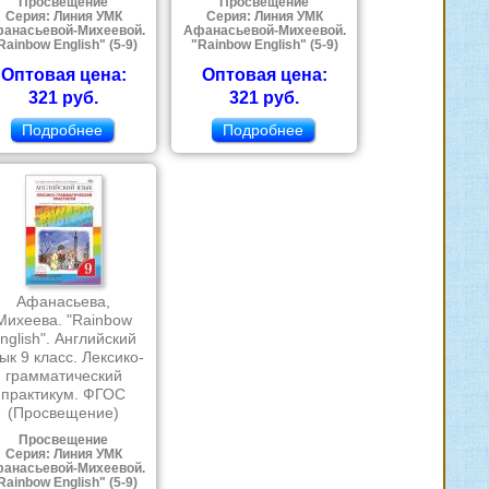
Просвещение
Просвещение
Серия: Линия УМК
Серия: Линия УМК
анасьевой-Михеевой.
Афанасьевой-Михеевой.
Rainbow English" (5-9)
"Rainbow English" (5-9)
Оптовая цена:
Оптовая цена:
321 руб.
321 руб.
Подробнее
Подробнее
Афанасьева,
Михеева. "Rainbow
nglish". Английский
ык 9 класс. Лексико-
грамматический
практикум. ФГОС
(Просвещение)
Просвещение
Серия: Линия УМК
анасьевой-Михеевой.
Rainbow English" (5-9)