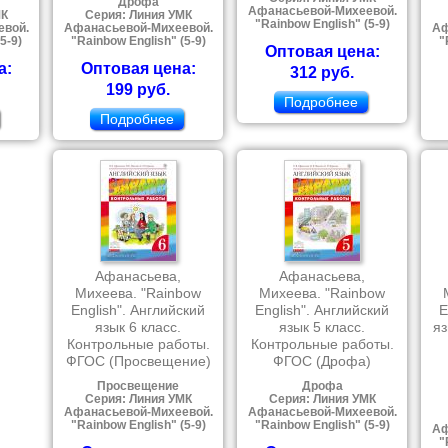
Дрофа
Афанасьевой-Михеевой.
МК
Серия: Линия УМК
"Rainbow English" (5-9)
евой.
Афанасьевой-Михеевой.
Аф
5-9)
"Rainbow English" (5-9)
"
Оптовая цена:
а:
Оптовая цена:
312 руб.
199 руб.
Подробнее
Подробнее
Афанасьева,
Афанасьева,
Михеева. "Rainbow
Михеева. "Rainbow
English". Английский
English". Английский
E
язык 6 класс.
язык 5 класс.
яз
Контрольные работы.
Контрольные работы.
ФГОС (Просвещение)
ФГОС (Дрофа)
Просвещение
Дрофа
Серия: Линия УМК
Серия: Линия УМК
Афанасьевой-Михеевой.
Афанасьевой-Михеевой.
"Rainbow English" (5-9)
"Rainbow English" (5-9)
Аф
"