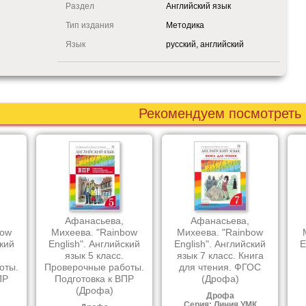
Раздел
Английский язык
Тип издания
Методика
Язык
русский, английский
Рекомендуем посмотреть
Афанасьева,
Афанасьева,
bow
Михеева. "Rainbow
Михеева. "Rainbow
ский
English". Английский
English". Английский
E
язык 5 класс.
язык 7 класс. Книга
оты.
Проверочные работы.
для чтения. ФГОС
ПР
Подготовка к ВПР
(Дрофа)
(Дрофа)
Дрофа
Серия: Линия УМК