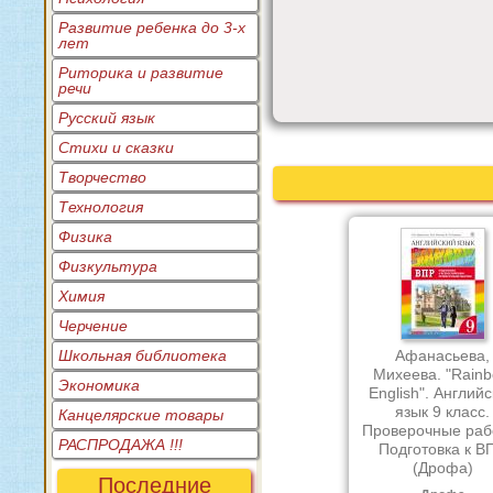
Развитие ребенка до 3-х
лет
Риторика и развитие
речи
Русский язык
Стихи и сказки
Творчество
Технология
Физика
Физкультура
Химия
Черчение
Школьная библиотека
Афанасьева,
Михеева. "Rain
Экономика
English". Англий
язык 9 класс.
Канцелярские товары
Проверочные раб
РАСПРОДАЖА !!!
Подготовка к В
(Дрофа)
Последние