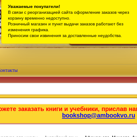
Санкт-Петербург
Уважаемые покупатели!
В связи с реорганизацией сайта оформление заказов через
Телефон интернет-магазина:
+7 (911) 759-18-63
корзину временно недоступно.
Розничный магазин и пункт выдачи заказов работают без
Телефон розничного магазина:
+7 (965) 012-92-94
изменения графика.
Email:
bookshop@ambookvo.ru
Приносим свои извинения за доставленные неудобства.
Работаем ежедневно с 10:00 до 2
онтакты
жете заказать книги и учебники, прислав на
bookshop@ambookvo.ru