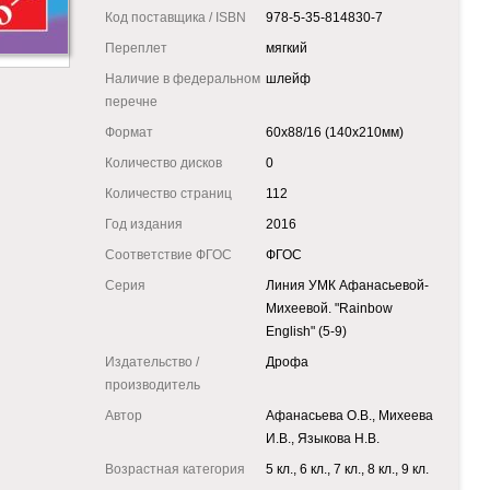
Код поставщика / ISBN
978-5-35-814830-7
Переплет
мягкий
Наличие в федеральном
шлейф
перечне
Формат
60x88/16 (140х210мм)
Количество дисков
0
Количество страниц
112
Год издания
2016
Соответствие ФГОС
ФГОС
Серия
Линия УМК Афанасьевой-
Михеевой. "Rainbow
English" (5-9)
Издательство /
Дрофа
производитель
Автор
Афанасьева О.В., Михеева
И.В., Языкова Н.В.
Возрастная категория
5 кл., 6 кл., 7 кл., 8 кл., 9 кл.