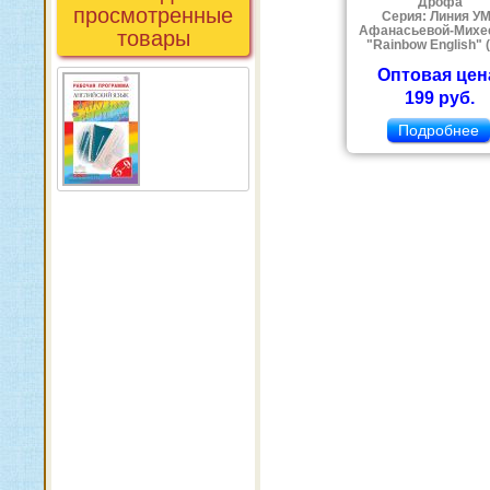
Дрофа
просмотренные
Серия: Линия У
Афанасьевой-Михе
товары
"Rainbow English" (
Оптовая цен
199 руб.
Подробнее