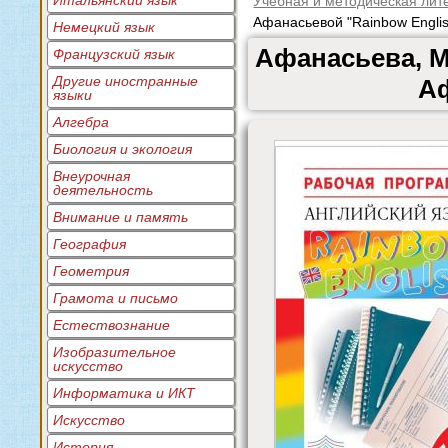
Итальянский язык
Учебная и методическая лит
Афанасьевой "Rainbow Engli
Немецкий язык
Афанасьева, М
Французский язык
Другие иностранные
Аф
языки
Алгебра
Биология и экология
Внеурочная
деятельность
Внимание и память
География
Геометрия
Грамота и письмо
Естествознание
Изобразительное
искусство
Информатика и ИКТ
Искусство
История