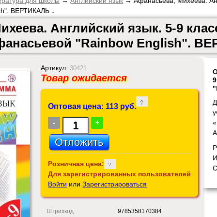
ература для школы
→
Английский язык
→ Афанасьева, Михеева. Анг
sh". ВЕРТИКАЛЬ ↓
ихеева. Английский язык. 5-9 кла
анасьевой "Rainbow English". В
Артикул:
30421
О
Товар ожидается
9
"
Д
Оптовая цена: 113 руб.
у
-
+
«
А
Р
И
Розничная цена:
С
Для зарегистрированных пользователей
Войти
или
Зарегистрироваться
Штрихкод
9785358170384