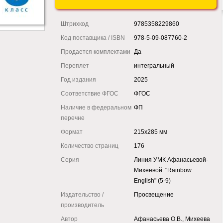
Штрихкод
9785358229860
Код поставщика / ISBN
978-5-09-087760-2
Продается комплектами
Да
Переплет
интегральный
Год издания
2025
Соответствие ФГОС
ФГОС
Наличие в федеральном
ФП
перечне
Формат
215x285 мм
Количество страниц
176
Серия
Линия УМК Афанасьевой-
Михеевой. "Rainbow
English" (5-9)
Издательство /
Просвещение
производитель
Автор
Афанасьева О.В., Михеева