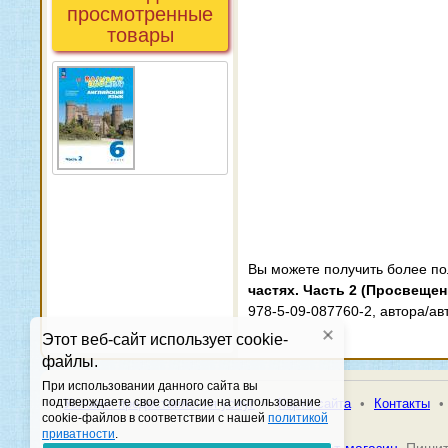
просмотренные
товары
Вы можете получить более п
частях. Часть 2 (Просвещен
978-5-09-087760-2, автора/ав
Этот веб-сайт использует cookie-
файлы.
При использовании данного сайта вы
подтверждаете свое согласие на использование
•
Условия предоставления услуг
•
Карта сайта
•
Контакты
•
cookie-файлов в соответствии с нашей
политикой
приватности
.