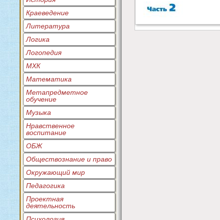
Краеведение
Литература
Логика
Логопедия
МХК
Математика
Метапредметное
обучение
Музыка
Нравственное
воспитание
ОБЖ
Обществознание и право
Окружающий мир
Педагогика
Проектная
деятельность
Психология