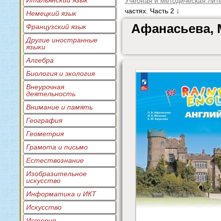
Итальянский язык
Учебная и методическая лит
частях. Часть 2 ↓
Немецкий язык
Афанасьева, М
Французский язык
Другие иностранные
языки
Алгебра
Биология и экология
Внеурочная
деятельность
Внимание и память
География
Геометрия
Грамота и письмо
Естествознание
Изобразительное
искусство
Информатика и ИКТ
Искусство
История