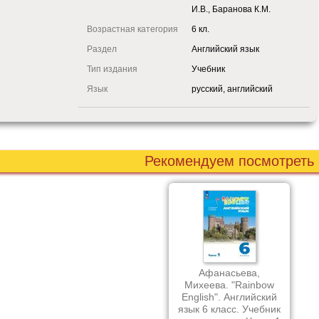
И.В., Баранова К.М.
Возрастная категория
6 кл.
Раздел
Английский язык
Тип издания
Учебник
Язык
русский, английский
Рекомендуем посмотреть
Афанасьева,
Михеева. "Rainbow
English". Английский
язык 6 класс. Учебник