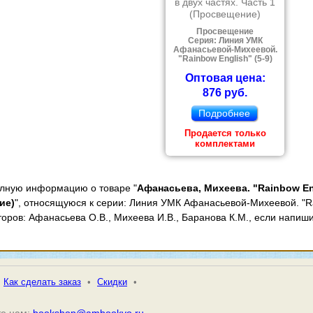
в двух частях. Часть 1
(Просвещение)
Просвещение
Серия: Линия УМК
Афанасьевой-Михеевой.
"Rainbow English" (5-9)
Оптовая цена:
876 руб.
Подробнее
Продается только
комплектами
олную информацию о товаре "
Афанасьева, Михеева. "Rainbow Eng
ие)
", относящуюся к серии: Линия УМК Афанасьевой-Михеевой. "Rai
торов: Афанасьева О.В., Михеева И.В., Баранова К.М., если напиш
Как сделать заказ
•
Скидки
•