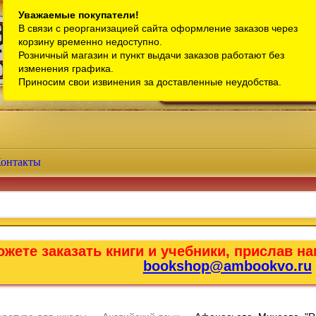
Санкт-Петербург
Уважаемые покупатели!
В связи с реорганизацией сайта оформление заказов через
Телефон интернет-магазина:
+7 (911) 759-18-63
корзину временно недоступно.
Розничный магазин и пункт выдачи заказов работают без
Телефон розничного магазина:
+7 (965) 012-92-94
изменения графика.
Email:
bookshop@ambookvo.ru
Приносим свои извинения за доставленные неудобства.
Работаем ежедневно с 10:00 до 2
онтакты
жете заказать книги и учебники, прислав на
bookshop@ambookvo.ru