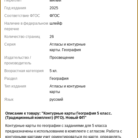
Переплет
мягкий
Год издания
2025
Соответствие ФГОС
ФГОС
Наличие в федеральном
шлейф
перечне
Количество страниц
26
Серия
Атласы и контурные
карты. География
Издательство /
Просвещение
производитель
Возрастная категория
5 кл.
Раздел
География
Тип издания
Атласы и контурные
карты
Язык
русский
Описание к товару: "Контурные карты География 5 класс.
(Традиционный комплект) (РГО). Новый ФП"
Контурные карты по географии с заданиями для 5 класса
предназначены к использованию в комплекте с атласом. Работа с
контурными картами учит ориентироваться по карте, определять