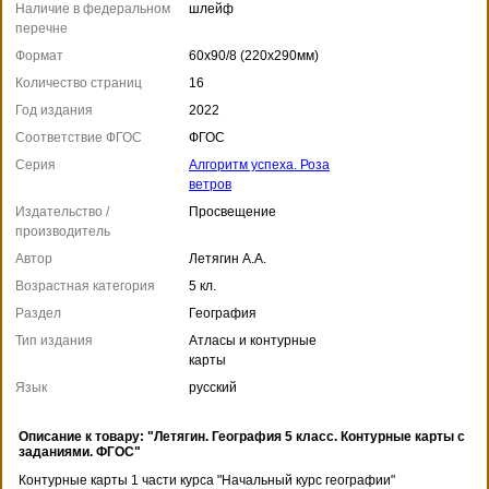
Наличие в федеральном
шлейф
перечне
Формат
60x90/8 (220x290мм)
Количество страниц
16
Год издания
2022
Соответствие ФГОС
ФГОС
Серия
Алгоритм успеха. Роза
ветров
Издательство /
Просвещение
производитель
Автор
Летягин А.А.
Возрастная категория
5 кл.
Раздел
География
Тип издания
Атласы и контурные
карты
Язык
русский
Описание к товару: "Летягин. География 5 класс. Контурные карты с
заданиями. ФГОС"
Контурные карты 1 части курса "Начальный курс географии"