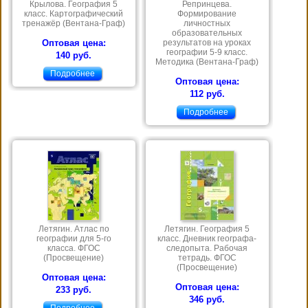
Крылова. География 5
Репринцева.
класс. Картографический
Формирование
тренажёр (Вентана-Граф)
личностных
образовательных
Оптовая цена:
результатов на уроках
географии 5-9 класс.
140 руб.
Методика (Вентана-Граф)
Подробнее
Оптовая цена:
112 руб.
Подробнее
Летягин. Атлас по
Летягин. География 5
географии для 5-го
класс. Дневник географа-
класса. ФГОС
следопыта. Рабочая
(Просвещение)
тетрадь. ФГОС
(Просвещение)
Оптовая цена:
Оптовая цена:
233 руб.
346 руб.
Подробнее