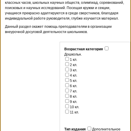
классных часов, школьных научных обществ, олимпиад, соревнований,
поисковых и научных исследований. Посещая кружки и секции,
учащиеся прекрасно адаптируются в среде сверстников, благодаря
индивидуальной работе руководителя, глубже изучается материал.
Данный раздел окажет помощь преподавателям в организации
внеурочной досуговой деятельности школьников.
Возрастная категория
Дошкольн.
1 кл.
2 кл.
3 кл.
4 кл.
5 кл.
6 кл.
7 кл.
8 кл.
9 кл.
10 кл.
11 кл.
Тип издания
Дополнительное