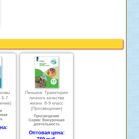
сновы
Пеньков. Траектория
 5-7
личного качества
ение)
жизни. 8-9 класс
(Просвещение)
е
чная
Просвещение
ть
Серия: Внеурочная
деятельность
на:
Оптовая цена: