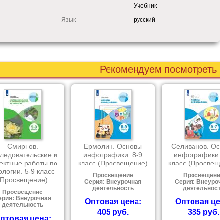
Учебник
Язык
русский
Рекомендуем посмотреть
Смирнов.
Ермолин. Основы
Селиванов. О
ледовательские и
инфографики. 8-9
инфографики.
ектные работы по
класс (Просвещение)
класс (Просвещ
ологии. 5-9 класс
Просвещение
Просвещени
(Просвещение)
Серия: Внеурочная
Серия: Внеуро
деятельность
деятельнос
Просвещение
ерия: Внеурочная
Оптовая цена:
Оптовая це
деятельность
405 руб.
385 руб.
птовая цена: