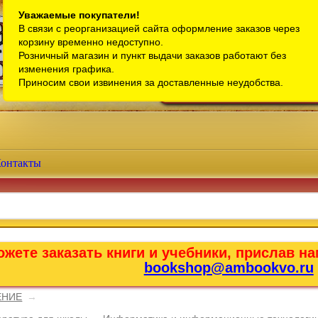
Санкт-Петербург
Уважаемые покупатели!
В связи с реорганизацией сайта оформление заказов через
Телефон интернет-магазина:
+7 (911) 759-18-63
корзину временно недоступно.
Розничный магазин и пункт выдачи заказов работают без
Телефон розничного магазина:
+7 (965) 012-92-94
изменения графика.
Email:
bookshop@ambookvo.ru
Приносим свои извинения за доставленные неудобства.
Работаем ежедневно с 10:00 до 2
онтакты
жете заказать книги и учебники, прислав на
bookshop@ambookvo.ru
ЕНИЕ
→