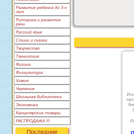
Развитие ребенка до 3-х
лет
Риторика и развитие
речи
Русский язык
Стихи и сказки
Творчество
Технология
Физика
Физкультура
Химия
Черчение
Исс
Школьная библиотека
про
би
Экономика
Канцелярские товары
РАСПРОДАЖА !!!
С
Последние
О