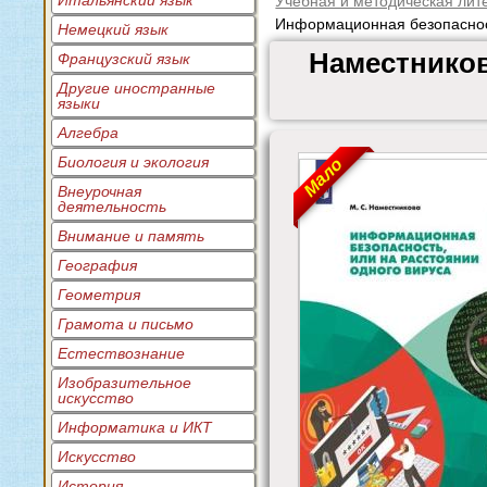
Итальянский язык
Учебная и методическая лит
Информационная безопасность
Немецкий язык
Наместников
Французский язык
Другие иностранные
языки
Алгебра
Биология и экология
Мало
Внеурочная
деятельность
Внимание и память
География
Геометрия
Грамота и письмо
Естествознание
Изобразительное
искусство
Информатика и ИКТ
Искусство
История