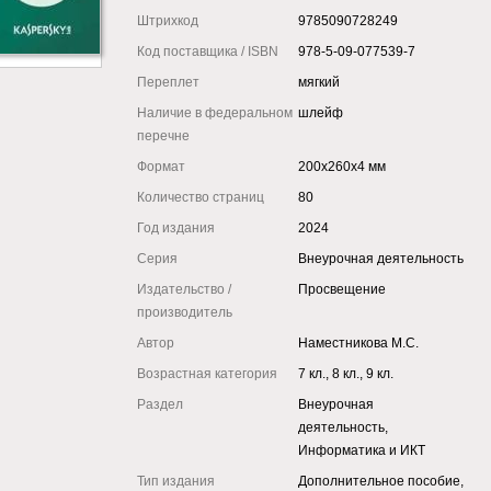
Штрихкод
9785090728249
Код поставщика / ISBN
978-5-09-077539-7
Переплет
мягкий
Наличие в федеральном
шлейф
перечне
Формат
200x260x4 мм
Количество страниц
80
Год издания
2024
Серия
Внеурочная деятельность
Издательство /
Просвещение
производитель
Автор
Наместникова М.С.
Возрастная категория
7 кл., 8 кл., 9 кл.
Раздел
Внеурочная
деятельность,
Информатика и ИКТ
Тип издания
Дополнительное пособие,