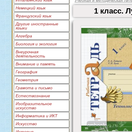
Итальянский язык
Учебная и методическая лит
Немецкий язык
1 класс. 
Французский язык
Другие иностранные
языки
Алгебра
Биология и экология
Внеурочная
деятельность
Внимание и память
География
Геометрия
Грамота и письмо
Естествознание
Изобразительное
искусство
Информатика и ИКТ
Искусство
История