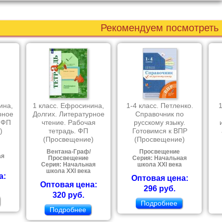
Рекомендуем посмотреть
ина,
1 класс. Ефросинина,
1-4 класс. Петленко.
рное
Долгих. Литературное
Справочник по
. ФП
чтение. Рабочая
русскому языку.
)
тетрадь. ФП
Готовимся к ВПР
(Просвещение)
(Просвещение)
Вентана-Граф/
Просвещение
ая
Просвещение
Серия: Начальная
Серия: Начальная
школа XXI века
школа XXI века
а:
Оптовая цена:
Оптовая цена:
296 руб.
320 руб.
Подробнее
Подробнее