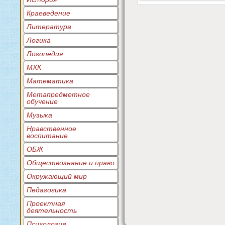
Краеведение
Литература
Логика
Логопедия
МХК
Математика
Метапредметное
обучение
Музыка
Нравственное
воспитание
ОБЖ
Обществознание и право
Окружающий мир
Педагогика
Проектная
деятельность
Психология