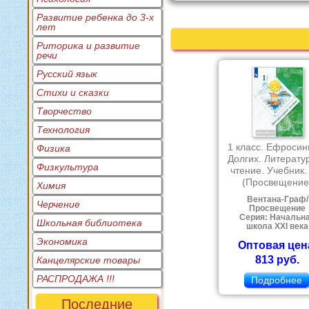
Развитие ребенка до 3-х
лет
Риторика и развитие
речи
Русский язык
Стихи и сказки
Творчество
Технология
1 класс. Ефросин
Физика
Долгих. Литерату
Физкультура
чтение. Учебник
(Просвещение
Химия
Вентана-Граф/
Черчение
Просвещение
Серия: Начальн
Школьная библиотека
школа XXI века
Экономика
Оптовая цен
813 руб.
Канцелярские товары
РАСПРОДАЖА !!!
Подробнее
Последние