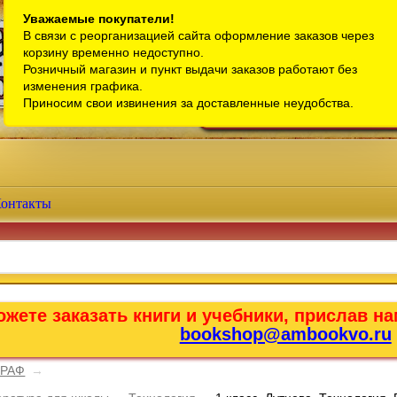
Санкт-Петербург
Уважаемые покупатели!
В связи с реорганизацией сайта оформление заказов через
Телефон интернет-магазина:
+7 (911) 759-18-63
корзину временно недоступно.
Розничный магазин и пункт выдачи заказов работают без
Телефон розничного магазина:
+7 (965) 012-92-94
изменения графика.
Email:
bookshop@ambookvo.ru
Приносим свои извинения за доставленные неудобства.
Работаем ежедневно с 10:00 до 2
онтакты
жете заказать книги и учебники, прислав на
bookshop@ambookvo.ru
ГРАФ
→