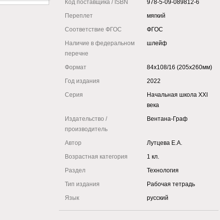
Код поставщика / ISBN
978-5-09-089812-6
Переплет
мягкий
Соответствие ФГОС
ФГОС
Наличие в федеральном
шлейф
перечне
Формат
84x108/16 (205x260мм)
Год издания
2022
Серия
Начальная школа XXI
века
Издательство /
Вентана-Граф
производитель
Автор
Лутцева Е.А.
Возрастная категория
1 кл.
Раздел
Технология
Тип издания
Рабочая тетрадь
Язык
русский