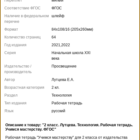
Переплет
мягкий
Соответствие ФГОС
ФГОС
Наличие в федеральном
шлейф
перечне
Формат
84x108/16 (205x260мм)
Количество страниц
64
Год издания
2021,2022
Серия
Начальная школа XXI
века
Издательство /
Просвещение
производитель
Автор
Лутцева Е.А.
Возрастная категория
2 кл.
Раздел
Технология
Тип издания
Рабочая тетрадь
Язык
русский
Описание к товару: "2 класс. Лутцева. Технология. Рабочая тетрадь.
Учимся мастерству. ФГОС"
Рабочая тетрадь "Учимся мастерству" для 2 класса от издательства