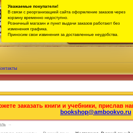
Санкт-Петербург
Уважаемые покупатели!
В связи с реорганизацией сайта оформление заказов через
Телефон интернет-магазина:
+7 (911) 759-18-63
корзину временно недоступно.
Розничный магазин и пункт выдачи заказов работают без
Телефон розничного магазина:
+7 (965) 012-92-94
изменения графика.
Email:
bookshop@ambookvo.ru
Приносим свои извинения за доставленные неудобства.
Работаем ежедневно с 10:00 до 2
онтакты
жете заказать книги и учебники, прислав на
bookshop@ambookvo.ru
ель
→