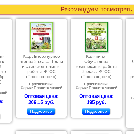
Рекомендуем посмотреть
кий
Кац. Литературное
Калинина.
 к
чтение 3 класс. Тесты
Обучающие
й
и самостоятельные
комплексные работы
оте.
работы. ФГОС
3 класс. ФГОС
жёр
(Просвещение)
(Просвещение)
р
)
Просвещение
Просвещение
Серия: Планета знаний
Серия: Планета знаний
аний
Оптовая цена:
Оптовая цена:
С
а:
209,15 руб.
195 руб.
Подробнее
Подробнее