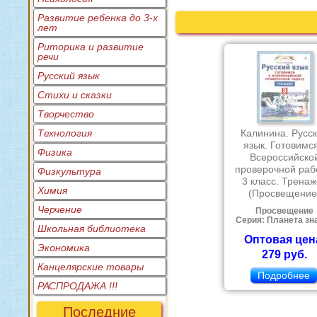
Развитие ребенка до 3-х
лет
Риторика и развитие
речи
Русский язык
Стихи и сказки
Творчество
Технология
Калинина. Русс
язык. Готовимся
Физика
Всероссийско
проверочной раб
Физкультура
3 класс. Трена
Химия
(Просвещение
Черчение
Просвещение
Серия: Планета зн
Школьная библиотека
Оптовая цен
Экономика
279 руб.
Канцелярские товары
Подробнее
РАСПРОДАЖА !!!
Последние