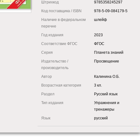
Штрихкод
9785358245297
Код поставщика / ISBN
978-5-09-084179-5
Наличие в федеральном
шлейф
перечне
Год издания
2023
Соответствие ФГОС
ФГОС
Серия
Планета знаний
Издательство /
Просвещение
производитель
Автор
Калинина О.Б.
Возрастная категория
3 кл.
Раздел
Русский язык
Тип издания
Упражнения и
тренажеры
Язык
русский