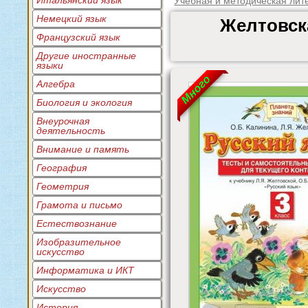
Итальянский язык
Учебная и методическая лит
Немецкий язык
Желтовска
Французский язык
Другие иностранные
языки
Много
Алгебра
Биология и экология
Внеурочная
деятельность
Внимание и память
География
Геометрия
Грамота и письмо
Естествознание
Изобразительное
искусство
Информатика и ИКТ
Искусство
История