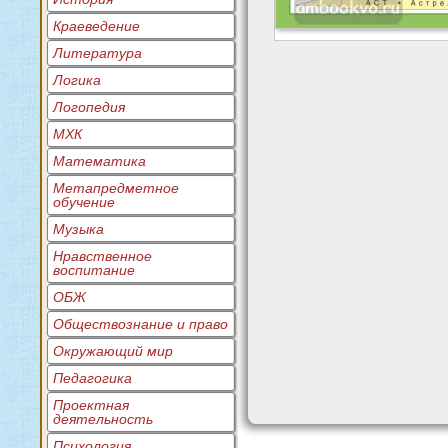
Краеведение
Литература
Логика
Логопедия
МХК
Математика
Метапредметное
обучение
Музыка
Нравственное
воспитание
ОБЖ
Обществознание и право
Окружающий мир
Педагогика
Проектная
деятельность
Психология