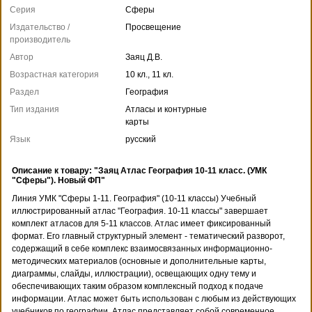
Серия
Сферы
Издательство /
Просвещение
производитель
Автор
Заяц Д.В.
Возрастная категория
10 кл., 11 кл.
Раздел
География
Тип издания
Атласы и контурные
карты
Язык
русский
Описание к товару: "Заяц Атлас География 10-11 класс. (УМК
"Сферы"). Новый ФП"
Линия УМК "Сферы 1-11. География" (10-11 классы) Учебный
иллюстрированный атлас "География. 10-11 классы" завершает
комплект атласов для 5-11 классов. Атлас имеет фиксированный
формат. Его главный структурный элемент - тематический разворот,
содержащий в себе комплекс взаимосвязанных информационно-
методических материалов (основные и дополнительные карты,
диаграммы, слайды, иллюстрации), освещающих одну тему и
обеспечивающих таким образом комплексный подход к подаче
информации. Атлас может быть использован с любым из действующих
учебников по географии. Атлас представляет собой современное