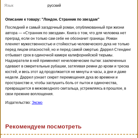
Язык
русский
Описание к товару: "Лондон. Странник по звездам"
Последний и самый загадочный роман, опубликованный при жизни
автора — «Странник по звездам». Книга о том, что для человека нет
преград, если он только сам себе не обозначит границы. Роман
пленяет мужественностью и стойкостью человеческого духа не только
перед лицом опасностей, но и перед самой смертью. Даррел Стендинг
отбывает срок в одиночной камере калифорнийской тюрьмы.
Надзиратели в ней применяют нечеловеческие пытки: заключенных
одевают в смирительные рубашки, затягивая ремни до крови и треска
костей, и весь этот ад продолжается не минуты и часы, а дни и даже
недели. Даррел узнает секрет перемещения духа во времени и
пространстве и, чтобы заглушить боль от пыток и одиночества,
превращается в межзвездного скитальца, устремляясь в прошлое, в
свои прежние воплощения.
Издательство:
Эксмо
Рекомендуем посмотреть