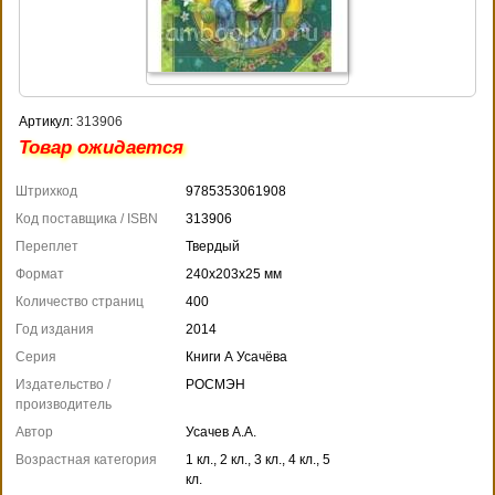
Артикул:
313906
Товар ожидается
Штрихкод
9785353061908
Код поставщика / ISBN
313906
Переплет
Твердый
Формат
240x203x25 мм
Количество страниц
400
Год издания
2014
Серия
Книги А Усачёва
Издательство /
РОСМЭН
производитель
Автор
Усачев А.А.
Возрастная категория
1 кл., 2 кл., 3 кл., 4 кл., 5
кл.