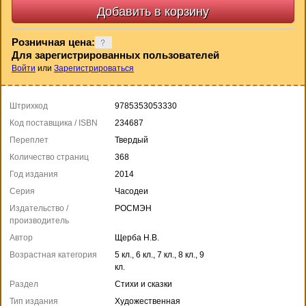
Розничная цена:
Для зарегистрированных пользователей
Войти
или
Зарегистрироваться
Штрихкод
9785353053330
Код поставщика / ISBN
234687
Переплет
Твердый
Количество страниц
368
Год издания
2014
Серия
Часодеи
Издательство /
РОСМЭН
производитель
Автор
Щерба Н.В.
Возрастная категория
5 кл., 6 кл., 7 кл., 8 кл., 9
кл.
Раздел
Стихи и сказки
Тип издания
Художественная