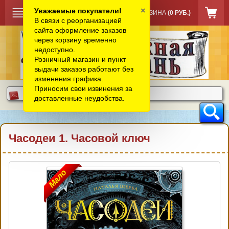
×
Уважаемые покупатели!
КОРЗИНА
(0 РУБ.)
В связи с реорганизацией
сайта оформление заказов
через корзину временно
недоступно.
Розничный магазин и пункт
выдачи заказов работают без
изменения графика.
Приносим свои извинения за
доставленные неудобства.
Часодеи 1. Часовой ключ
Мало