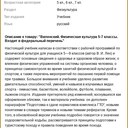
Возрастная категория
5 кл., 6 кл., 7 кл.
Раздел
Физкультура
Тип издания
Учебник
Язык
русский
Описание к товару: "Виленский. Физическая культура 5-7 классы.
Входит в федеральный перечень"
Настоящий учебник написан в соответствии с рабочей программой по
физической культуре для учащихся 5—9 классов (автор В. И. Лях) и
содержит основные сведения о здоровье и здоровом образе жизни, о
влиянии физических упражнений на системы организма человека, о
принципах самоконтроля во время занятий физической культурой и
спортом, а также перечень мероприятий по оказанию первой помощи
при травмах. Большое внимание в учебнике уделено развитию
двигательных способностей, умений и навыков в изучаемых видах
спорта - гимнастике, баскетболе, волейболе, футболе, плавании,
лыжном спорте. Издание претерпело ряд изменений, коснувшихся как
оформления обложки, так и материала учебника: он дополнен
параграфом "Подготовка к сдаче нормативов комплекса ГТО", новыми
понятиями в словаре терминов и новыми темами рефератов. Кроме
того, в обновлённой версии учебника подробно говорится о значении
оздоровительной ходьбы, рассматриваются принципы подготовки к
туристскому походу и правила поведения во время похода.