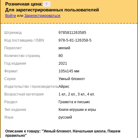
Розничная цена:
Для зарегистрированных пользователей
Войти
или
Зарегистрироваться
Штрихкод
9785811263585
Код поставщика / ISBN
978-5-81-126358-5
Переплет
мягкий
Количество страниц
80
Год издания
2021
Формат
105x145 мм
Серия
Умный блокнот
Издательство / производитель
Айрис
Возрастная категория
1 кл., 2 кл., 3 кл., 4 кл.
Раздел
Грамота и письмо
Тип издания
Книги-игрушки и игры
Язык
русский
Описание к товару: "Умный блокнот. Начальная школа. Пишем
правильно"