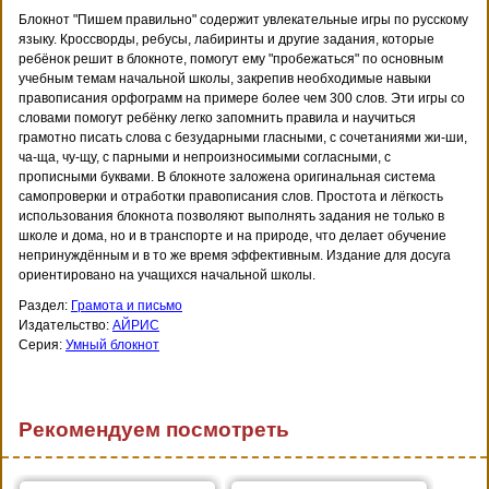
Блокнот "Пишем правильно" содержит увлекательные игры по русскому
языку. Кроссворды, ребусы, лабиринты и другие задания, которые
ребёнок решит в блокноте, помогут ему "пробежаться" по основным
учебным темам начальной школы, закрепив необходимые навыки
правописания орфограмм на примере более чем 300 слов. Эти игры со
словами помогут ребёнку легко запомнить правила и научиться
грамотно писать слова с безударными гласными, с сочетаниями жи-ши,
ча-ща, чу-щу, с парными и непроизносимыми согласными, с
прописными буквами. В блокноте заложена оригинальная система
самопроверки и отработки правописания слов. Простота и лёгкость
использования блокнота позволяют выполнять задания не только в
школе и дома, но и в транспорте и на природе, что делает обучение
непринуждённым и в то же время эффективным. Издание для досуга
ориентировано на учащихся начальной школы.
Раздел:
Грамота и письмо
Издательство:
АЙРИС
Серия:
Умный блокнот
Рекомендуем посмотреть