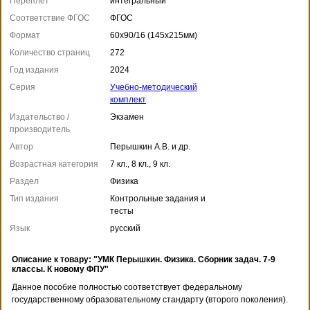
Переплет
интегральный
Соответствие ФГОС
ФГОС
Формат
60x90/16 (145x215мм)
Количество страниц
272
Год издания
2024
Серия
Учебно-методический
комплект
Издательство /
Экзамен
производитель
Автор
Перышкин А.В. и др.
Возрастная категория
7 кл., 8 кл., 9 кл.
Раздел
Физика
Тип издания
Контрольные задания и
тесты
Язык
русский
Описание к товару: "УМК Перышкин. Физика. Сборник задач. 7-9
классы. К новому ФПУ"
Данное пособие полностью соответствует федеральному
государственному образовательному стандарту (второго поколения).