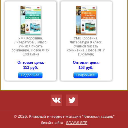
УМК Коровина.
УМК Коровина.
Литература 8 класс.
Литература 9 класс.
Учимся писать
Учимся писать
сочинение. Новое ФПУ
сочинение. Новое ФПУ
(Экзамен)
(Экзамен)
Оптовая цена:
Оптовая цена:
153 руб.
153 руб.
Подробнее
Подробнее
© 2026,
Книжный интернет-магазин "Книжная гавань"
Дизайн сайта -
SAVVAS.SITE