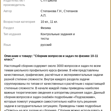
Издательство /
СТП Школа
производитель
Автор
Степанова Г.Н., Степанов
А.П.
Возрастная категория
10 кл., 11 кл.
Раздел
Физика
Тип издания
Контрольные задания и
тесты
Язык
русский
Описание к товару: "Сборник вопросов и задач по физике 10-11
класс"
Настоящий сборник содержит около 3000 вопросов и задач по всем
темам школьного профильного курса физики. В нём представлены
качественные, графические, расчётные и экспериментальные задачи
разной степени сложности. Внутри каждого раздела задачи
сгруппированы по типам от качественных к расчётным с нарастающей
степенью сложности. В начале каждой главы приведены наиболее
важные теоретические сведения и алгоритмы решения задач. Данный
сборник вопросов и задач снабжён подробными «Подсказками»,
которые помогут учащимся самостоятельно найти путь решения
задачи в затруднительных ситуациях. Приведены также подробные
«Ответы» на все задачи из сборника. Сборник можно использовать в