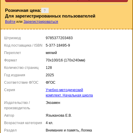
Розничная цена:
Для зарегистрированных пользователей
Войти
или
Зарегистрироваться
Штрихкод
9785377203483
Код поставщика / ISBN
5-377-18495-9
Переплет
мягкий
Формат
70x100/16 (170x240мм)
Количество страниц
128
Год издания
2025
Соответствие ФГОС
ФГОС
Серия
Учебно-методический
комплект. Начальная школа
Издательство /
Экзамен
производитель
Автор
Языканова Е.В.
Возрастная категория
4 кл.
Раздел
Внимание и память, Логика