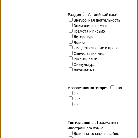
Раздел
Английский язык
Внеурочная деятельность
Внимание и память
Грамота и письмо
Литература
Логика
Обществознание и право
Окружающий мир
Русский язык
Физкультура
математика
Возрастная категория
1 кл.
2 кл.
3 кл.
4 кл.
Тип издания
Грамматика
иностранного языка
Дополнительное пособие