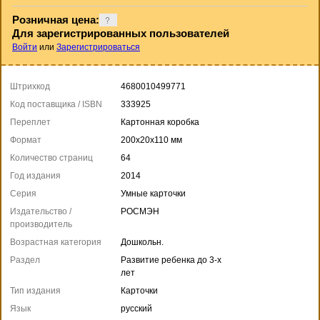
Розничная цена:
Для зарегистрированных пользователей
Войти
или
Зарегистрироваться
Штрихкод
4680010499771
Код поставщика / ISBN
333925
Переплет
Картонная коробка
Формат
200x20x110 мм
Количество страниц
64
Год издания
2014
Серия
Умные карточки
Издательство /
РОСМЭН
производитель
Возрастная категория
Дошкольн.
Раздел
Развитие ребенка до 3-х
лет
Тип издания
Карточки
Язык
русский