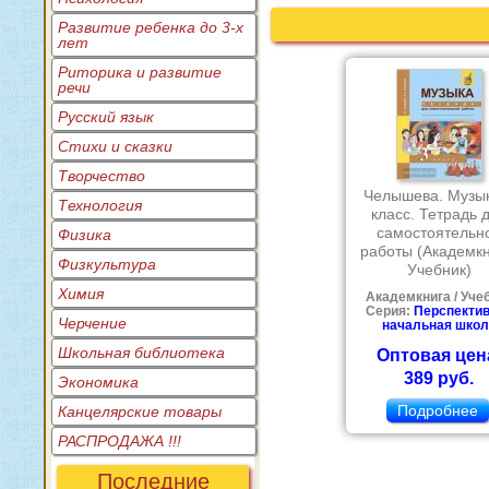
Развитие ребенка до 3-х
лет
Риторика и развитие
речи
Русский язык
Стихи и сказки
Творчество
Челышева. Музы
Технология
класс. Тетрадь 
самостоятельн
Физика
работы (Академкн
Физкультура
Учебник)
Химия
Академкнига / Уче
Серия:
Перспекти
Черчение
начальная школ
Школьная библиотека
Оптовая цен
389 руб.
Экономика
Подробнее
Канцелярские товары
РАСПРОДАЖА !!!
Последние