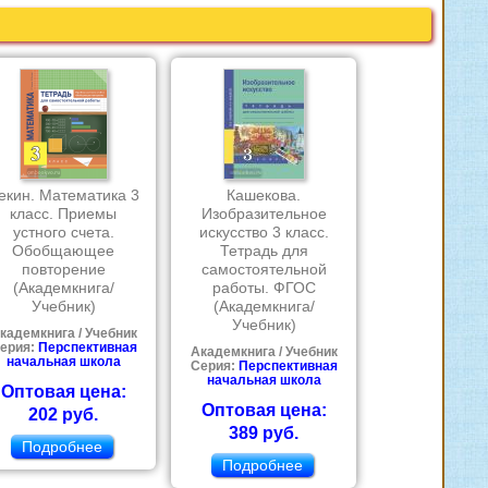
екин. Математика 3
Кашекова.
класс. Приемы
Изобразительное
устного счета.
искусство 3 класс.
Обобщающее
Тетрадь для
повторение
самостоятельной
(Академкнига/
работы. ФГОС
Учебник)
(Академкнига/
Учебник)
кадемкнига / Учебник
ерия:
Перспективная
Академкнига / Учебник
начальная школа
Серия:
Перспективная
начальная школа
Оптовая цена:
Оптовая цена:
202 руб.
389 руб.
Подробнее
Подробнее