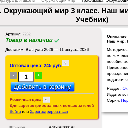
ература для школы
→
Окружающий мир
→ Трафимова. Окружающий 
 Окружающий мир 3 класс. Наш ми
Учебник)
Артикул:
7232
Описание 
Товар в наличии
Наш мир. 
Доставим: 9 августа 2026 — 11 августа 2026
Методичес
по комплек
пособие вх
Оптовая цена: 245 руб.
Примерное
проведению
-
+
педагогиче
Раздел:
Ок
Издательс
Розничная цена:
Серия:
Пер
Для зарегистрированных пользователей
Войти
или
Зарегистрироваться
Штрихкод
9785494000194