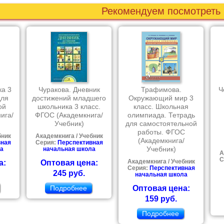
Рекомендуем посмотреть
ка 3
Чуракова. Дневник
Трафимова.
Ч
для
достижений младшего
Окружающий мир 3
ой
школьника 3 класс.
класс. Школьная
ига/
ФГОС (Академкнига/
олимпиада. Тетрадь
Учебник)
для самостоятельной
работы. ФГОС
бник
Академкнига / Учебник
(Академкнига/
вная
Серия:
Перспективная
Учебник)
а
начальная школа
А
С
а:
Оптовая цена:
Академкнига / Учебник
Серия:
Перспективная
245 руб.
начальная школа
Подробнее
Оптовая цена:
159 руб.
Подробнее