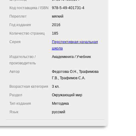
Код поставщика / ISBN
978-5-49-401731-4
Переплет
мягкий
Год издания
2016
Количество страниц
185
Серия
Перспективная начальная
школа
Издательство /
Академкнига / Учебник
производитель
Автор
Федотова О.Н., Трафимова
Г.В., Трафимов С.А.
Возрастная категория
3 кл.
Раздел
Окружающий мир
Тип издания
Методика
Язык
русский