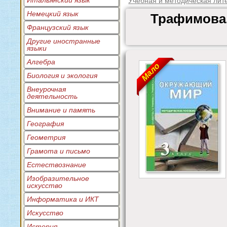
Итальянский язык
Учебная и методическая лит
Немецкий язык
Трафимова.
Французский язык
Другие иностранные
языки
Алгебра
Мало
Биология и экология
Внеурочная
деятельность
Внимание и память
География
Геометрия
Грамота и письмо
Естествознание
Изобразительное
искусство
Информатика и ИКТ
Искусство
История