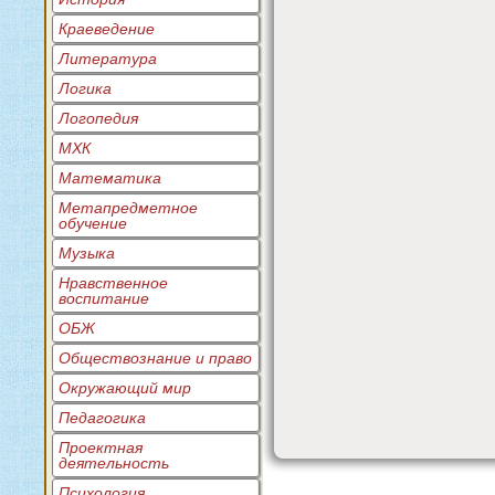
Краеведение
Литература
Логика
Логопедия
МХК
Математика
Метапредметное
обучение
Музыка
Нравственное
воспитание
ОБЖ
Обществознание и право
Окружающий мир
Педагогика
Проектная
деятельность
Психология