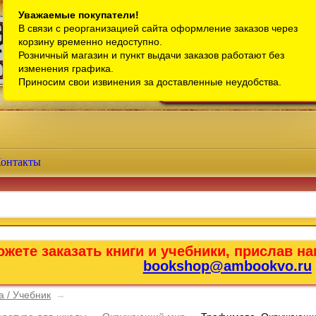
Санкт-Петербург
Уважаемые покупатели!
В связи с реорганизацией сайта оформление заказов через
Телефон интернет-магазина:
+7 (911) 759-18-63
корзину временно недоступно.
Розничный магазин и пункт выдачи заказов работают без
Телефон розничного магазина:
+7 (965) 012-92-94
изменения графика.
Email:
bookshop@ambookvo.ru
Приносим свои извинения за доставленные неудобства.
Работаем ежедневно с 10:00 до 2
онтакты
жете заказать книги и учебники, прислав на
bookshop@ambookvo.ru
а / Учебник
→