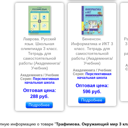
Лаврова. Русский
Бененсон.
Р
язык. Школьная
Информатика и ИКТ 3
3
олимпиада 3 класс.
класс. Тетрадь для
Тетрадь для
самостоятельной
р
самостоятельной
работы (Академкнига/
работы (Академкнига/
Учебник)
А
Учебник)
С
Академкнига / Учебник
Серия:
Перспективная
Академкнига / Учебник
начальная школа
Серия:
Перспективная
начальная школа
Оптовая цена:
Оптовая цена:
596 руб.
288 руб.
Подробнее
Подробнее
олную информацию о товаре "
Трафимова. Окружающий мир 3 кла