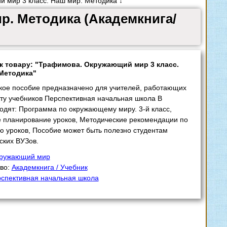
мир 3 класс. Наш мир. Методика ↓
р. Методика (Академкнига/
к товару: "Трафимова. Окружающий мир 3 класс.
Методика"
кое пособие предназначено для учителей, работающих
ту учебников Перспективная начальная школа В
одят: Программа по окружающему миру. 3-й класс,
 планирование уроков, Методические рекомендации по
 уроков, Пособие может быть полезно студентам
ских ВУЗов.
ружающий мир
тво:
Академкнига / Учебник
спективная начальная школа