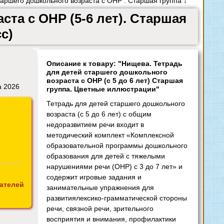
аршего дошкольного возраста с ОНР . Старшая группа ↓
та с ОНР (5-6 лет). Старшая
с)
Описание к товару: "Нищева. Тетрадь
для детей старшего дошкольного
возраста с ОНР (с 5 до 6 лет) Старшая
а 2026
группа. Цветные иллюстрации"
Тетрадь для детей старшего дошкольного
возраста (с 5 до 6 лет) с общим
недоразвитием речи входит в
методический комплект «Комплексной
образовательной программы дошкольного
образования для детей с тяжелыми
нарушениями речи (ОНР) с 3 до 7 лет» и
содержит игровые задания и
ателей
занимательные упражнения для
развитиялексико-грамматической стороны
речи, связной речи, зрительного
восприятия и внимания, профилактики
7