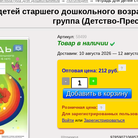
итература для дошкольников
→
Логопедия
→ Тетрадь для детей ст
детей старшего дошкольного возрас
группа (Детство-Прес
Артикул:
58499
Товар в наличии
Доставим: 10 августа 2026 — 12 август
Оптовая цена: 212 руб.
-
+
Розничная цена:
Для зарегистрированных пользов
Войти
или
Зарегистрироваться
Штрихкод
978590710685