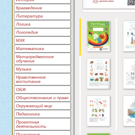
Краеведение
Литература
Логика
Логопедия
МХК
Математика
Метапредметное
обучение
Музыка
Нравственное
воспитание
ОБЖ
Обществознание и право
Окружающий мир
Педагогика
Проектная
деятельность
Психология