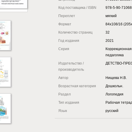
Код поставщика / ISBN
978-5-90-71068
Переплет
мягкий
Формат
84x108/16 (205
Количество страниц
32
Год издания
2021
Серия
Коррекционная
педагогика
Издательство /
ДЕТСТВО-ПРЕ
производитель
Автор
Нищева Н.В.
Возрастная категория
Дошкольн.
Раздел
Логопедия
Тип издания
Рабочая тетра
Язык
русский