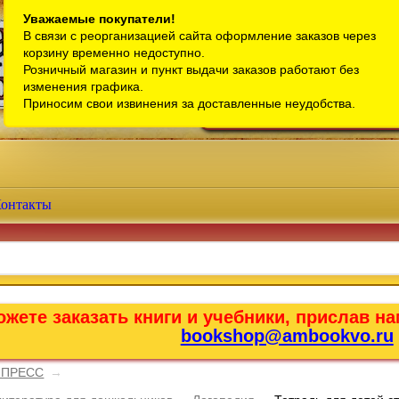
Санкт-Петербург
Уважаемые покупатели!
В связи с реорганизацией сайта оформление заказов через
Телефон интернет-магазина:
+7 (911) 759-18-63
корзину временно недоступно.
Розничный магазин и пункт выдачи заказов работают без
Телефон розничного магазина:
+7 (965) 012-92-94
изменения графика.
Email:
bookshop@ambookvo.ru
Приносим свои извинения за доставленные неудобства.
Работаем ежедневно с 10:00 до 2
онтакты
жете заказать книги и учебники, прислав на
bookshop@ambookvo.ru
 ПРЕСС
→