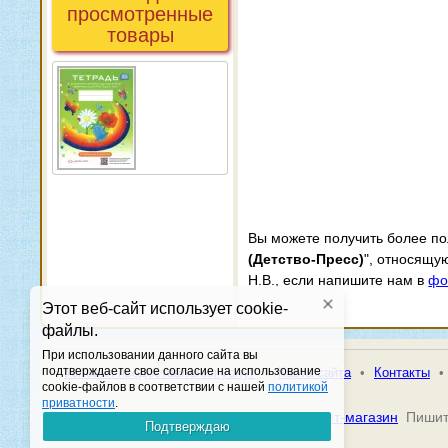
просмотренные
товары
Вы можете получить более п
(Детство-Пресс)
", относящу
Н.В., если напишите нам в
фо
Этот веб-сайт использует cookie-
файлы.
При использовании данного сайта вы
подтверждаете свое согласие на использование
•
Условия предоставления услуг
•
Карта сайта
•
Контакты
•
cookie-файлов в соответствии с нашей
политикой
приватности
.
© 2026 Книжная гавань -
Книжный интернет-магазин
Пишит
Подтверждаю