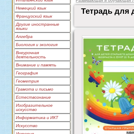
Итальянский язык
Развивающая и обучающая л
Немецкий язык
Тетрадь для 
Французский язык
Другие иностранные
языки
Алгебра
Биология и экология
Внеурочная
деятельность
Внимание и память
География
Геометрия
Грамота и письмо
Естествознание
Изобразительное
искусство
Информатика и ИКТ
Искусство
История