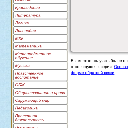
Краеведение
Литература
Логика
Логопедия
МХК
Математика
Метапредметное
обучение
Вы можете получить более п
Музыка
относящуюся к серии:
Основн
форме обратной связи
.
Нравственное
воспитание
ОБЖ
Обществознание и право
Окружающий мир
Педагогика
Проектная
деятельность
Психология