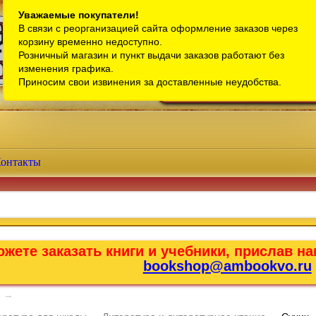
Санкт-Петербург
Уважаемые покупатели!
В связи с реорганизацией сайта оформление заказов через
Телефон интернет-магазина:
+7 (911) 759-18-63
корзину временно недоступно.
Розничный магазин и пункт выдачи заказов работают без
Телефон розничного магазина:
+7 (965) 012-92-94
изменения графика.
Email:
bookshop@ambookvo.ru
Приносим свои извинения за доставленные неудобства.
Работаем ежедневно с 10:00 до 2
онтакты
жете заказать книги и учебники, прислав на
bookshop@ambookvo.ru
→