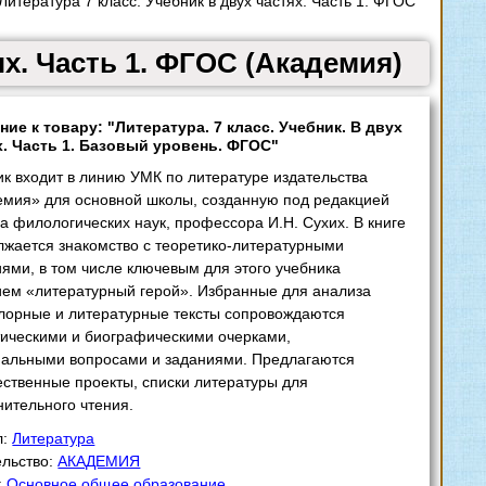
итература 7 класс. Учебник в двух частях. Часть 1. ФГОС
ях. Часть 1. ФГОС (Академия)
ние к товару: "Литература. 7 класс. Учебник. В двух
х. Часть 1. Базовый уровень. ФГОС"
к входит в линию УМК по литературе издательства
емия» для основной школы, созданную под редакцией
а филологических наук, профессора И.Н. Сухих. В книге
лжается знакомство с теоретико-литературными
ями, в том числе ключевым для этого учебника
ием «литературный герой». Избранные для анализа
лорные и литературные тексты сопровождаются
тическими и биографическими очерками,
нальными вопросами и заданиями. Предлагаются
ественные проекты, списки литературы для
ительного чтения.
л:
Литература
ельство:
АКАДЕМИЯ
:
Основное общее образование