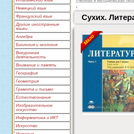
Итальянский язык
Учебная и методическая лит
↓
Немецкий язык
Сухих. Литера
Французский язык
Другие иностранные
языки
Мало
Алгебра
Биология и экология
Внеурочная
деятельность
Внимание и память
География
Геометрия
Грамота и письмо
Естествознание
Изобразительное
искусство
Информатика и ИКТ
Искусство
История