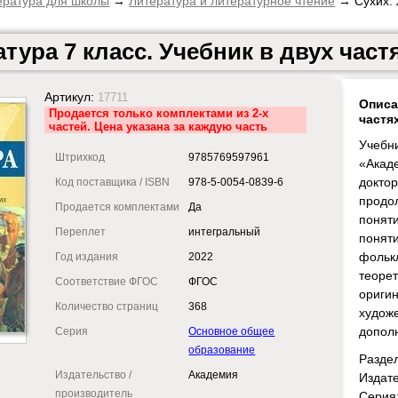
ература для школы
→
Литература и литературное чтение
→ Сухих. Л
тура 7 класс. Учебник в двух част
Артикул:
17711
Описа
Продается только комплектами из 2-х
частя
частей. Цена указана за каждую часть
Учебни
Штрихкод
9785769597961
«Акад
доктор
Код поставщика / ISBN
978-5-0054-0839-6
продо
Продается комплектами
Да
поняти
Переплет
интегральный
понят
фольк
Год издания
2022
теоре
Соответствие ФГОС
ФГОС
ориги
Количество страниц
368
худож
дополн
Серия
Основное общее
образование
Разде
Издательство /
Академия
Издат
производитель
Серия