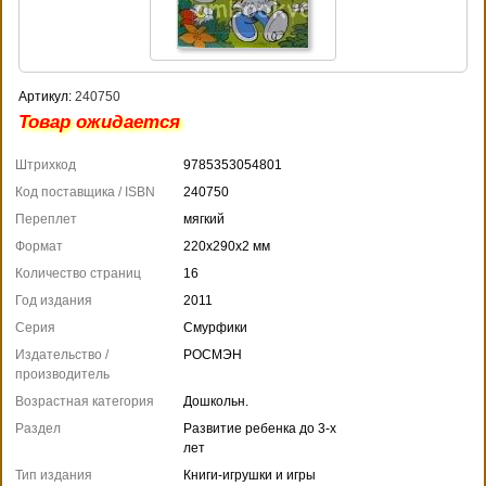
Артикул:
240750
Товар ожидается
Штрихкод
9785353054801
Код поставщика / ISBN
240750
Переплет
мягкий
Формат
220x290x2 мм
Количество страниц
16
Год издания
2011
Серия
Смурфики
Издательство /
РОСМЭН
производитель
Возрастная категория
Дошкольн.
Раздел
Развитие ребенка до 3-х
лет
Тип издания
Книги-игрушки и игры