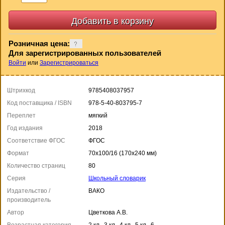
Розничная цена:
Для зарегистрированных пользователей
Войти
или
Зарегистрироваться
Штрихкод
9785408037957
Код поставщика / ISBN
978-5-40-803795-7
Переплет
мягкий
Год издания
2018
Соответствие ФГОС
ФГОС
Формат
70x100/16 (170x240 мм)
Количество страниц
80
Серия
Школьный словарик
Издательство /
ВАКО
производитель
Автор
Цветкова А.В.
Возрастная категория
2 кл., 3 кл., 4 кл., 5 кл., 6