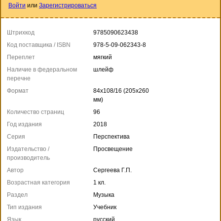
Войти
или
Зарегистрироваться
Штрихкод
9785090623438
Код поставщика / ISBN
978-5-09-062343-8
Переплет
мягкий
Наличие в федеральном
шлейф
перечне
Формат
84x108/16 (205x260
мм)
Количество страниц
96
Год издания
2018
Серия
Перспектива
Издательство /
Просвещение
производитель
Автор
Сергеева Г.П.
Возрастная категория
1 кл.
Раздел
Музыка
Тип издания
Учебник
Язык
русский