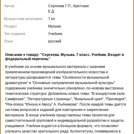
Автор
Сергеева Г.П., Критская
Е.Д.
Возрастная категория
7 кл.
Раздел
Музыка
Тип издания
Учебник
Язык
русский
Описание к товару: "Сергеева. Музыка. 7 класс. Учебник. Входит в
федеральный перечень"
В учебнике на основе музыкального материала с широким
привлечением произведений изобразительного искусства и
литературы раскрываются темы "Особенности музыкальной
драматургии" и "Основные направления музыкальной культуры".
содержание учебника значительно обновлено, по-новому выстроена
тематическая структура. Добавлены новые темы: "В концертном зале.
Симфония", "Литературные страницы", "Вокальный цикл", "Прелюдия",
"Рок-опера "Юнона и Авось" А. Рыбникова". После каждой темы даётся
система вопросов и заданий для повторения и закрепления
материала. В конце учебника представлены темы проектов для
самостоятельной групповой и индивидуальной разработки и защиты
учащимися. Учебник издаётся в большом формате, что позволяет
улучшить качество зрительного ряда. Колонтитулы, появившиеся в