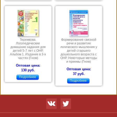
Теремкова.
Формирование связной
Логопедические
речи и развитие
домашние задания для
логического мышления у
детей 5-7 лет с ОНР.
детей старшего
Альбом 1. Издание в 3-х
дошкольного возраста с
частях (Гном)
ОНР. Некоторые методы
и приемы (Гном)
Оптовая цена:
Оптовая цена:
130 руб.
37 руб.
Подробнее
Подробнее