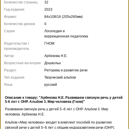
Количество страниц
32
Год издания
2023
Формат
84x108/16 (205x260мм)
Количество дисков
0
Серия
Логопедия и
коррекционная педагогика
Издательство /
ГНОМ
производитель
Автор
Арбекова Н.Е.
Возрастная категория
Дошкольн.
Раздел
Риторика и развитие речи
Тип издания
Творческий альбом
Язык
русский
Описание к товару: "Арбекова Н.Е. Развиваем связную речь у детей
5-6 лет с ОНР. Альбом 3. Мир человека (Гном)"
Развиваем связную речь у детей 5–6 лет с ОНР. Альбом 3. Мир
человека. Арбекова Н.Е.
Альбом «Мир человека» входит в комплект пособий по развитию
связной речи у детей 5–6 лет с общим недоразвитием речи (ОНР).