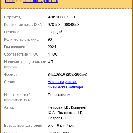
Войти
или
Зарегистрироваться
Штрихкод
9785360084853
Код поставщика / ISBN
978-5-36-008485-3
Переплет
Твердый
Количество страниц
96
Год издания
2024
Соответствие ФГОС
ФГОС
Наличие в федеральном
ФП
перечне
Формат
84x108/16 (205x260мм)
Серия
Алгоритм успеха.
Физическая культура
Издательство /
Просвещение
производитель
Автор
Петрова Т.В., Копылов
Ю.А., Полянская Н.В.,
Петров С.С.
Возрастная категория
5 кл., 6 кл., 7 кл.
Раздел
Физкультура