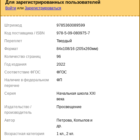
Для зарегистрированных пользователей
Войти
или
Зарегистрироваться
Штрихкод
9785360089599
Код поставщика / ISBN
978-5-09-080975-7
Переплет
Твердый
Формат
84x108/16 (205x260мм)
Количество страниц
96
Год издания
2022
Соответствие ФГОС
ФГОС
Наличие в федеральном
ФП
перечне
Серия
Начальная школа XXI
века
Издательство /
Просвещение
производитель
Автор
Петрова, Копылов и
др.
Возрастная категория
1 кл., 2 кл.