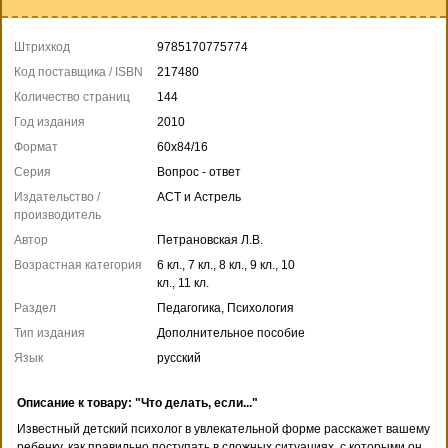
Штрихкод
9785170775774
Код поставщика / ISBN
217480
Количество страниц
144
Год издания
2010
Формат
60x84/16
Серия
Вопрос - ответ
Издательство /
АСТ и Астрель
производитель
Автор
Петрановская Л.В.
Возрастная категория
6 кл., 7 кл., 8 кл., 9 кл., 10
кл., 11 кл.
Раздел
Педагогика, Психология
Тип издания
Дополнительное пособие
Язык
русский
Описание к товару: "Что делать, если..."
Известный детский психолог в увлекательной форме расскажет вашему
ребенку, как правильно поступать в сложных ситуациях, с которыми он