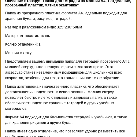
Описание к товару: "Папка для тетрадей на молнии А4, 1 отделение,
прозрачный пластик, мятная окантовка"
Папка из прозрачного пластика формата А4. Идеально подходит для
хранения бумаги, рисунков, тетрадей.
Размер в разложенном виде: 325*230*50мм
Материал: пластик, ткань
Кол-во отделений: 1
Молния сверху.
Представляем вашему вниманию папку для тетрадей прозрачную А4 с
молнией сверху, выполненную в ярком салатовом цвете. Этот
аксессуар станет незаменимым помощником для школьников всех
возрастов, особенно для тех, кто только начинает свое обучение.
Папка изготовлена из качественного пластика, что обеспечивает
долговечность и надежность в использовании. Молния сверху
позволяет быстро и легко открывать и закрывать папку, а также
обеспечивает надежное хранение тетрадей и других учебных
материалов.
Формат А4 подходит для большинства тетрадей и учебников, а также
для хранения рисунков и других бумаг.
Папка имеет одно отделение, что позволяет удобно разместить все
необходимые материалы.