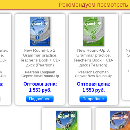
Рекомендуем посмотреть
ter.
New Round-Up 2.
New Round-Up 3.
Ne
e.
Grammar practice.
Grammar practice.
S
 CD-
Teacher's Book + CD-
Teacher's Book + CD-
)
диск (Pearson)
диск (Pearson)
n
Pearson Longman
Pearson Longman
-Up
Серия: New Round-Up
Серия: New Round-Up
а:
Оптовая цена:
Оптовая цена:
1 553 руб.
1 553 руб.
Подробнее
Подробнее