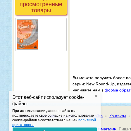
просмотренные
товары
Вы можете получить более п
серии: New Round-Up, издател
напишите нам в
форме обрат
Этот веб-сайт использует cookie-
файлы.
При использовании данного сайта вы
подтверждаете свое согласие на использование
•
Условия предоставления услуг
•
Карта сайта
•
Контакты
•
cookie-файлов в соответствии с нашей
политикой
приватности
.
© 2026 Книжная гавань -
Книжный интернет-магазин
Пишит