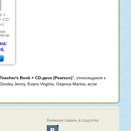
p 1.
 + CD-
on)
man
nd-Up
на:
уб.
е
Teacher's Book + CD-диск (Pearson)
", относящуюся к
ooley Jenny, Evans Virginia, Osipova Marina, если
Книжная гавань в соцсетях