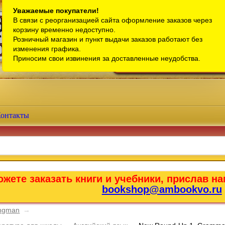
Санкт-Петербург
Уважаемые покупатели!
В связи с реорганизацией сайта оформление заказов через
Телефон интернет-магазина:
+7 (911) 759-18-63
корзину временно недоступно.
Розничный магазин и пункт выдачи заказов работают без
Телефон розничного магазина:
+7 (965) 012-92-94
изменения графика.
Email:
bookshop@ambookvo.ru
Приносим свои извинения за доставленные неудобства.
Работаем ежедневно с 10:00 до 2
онтакты
жете заказать книги и учебники, прислав на
bookshop@ambookvo.ru
ongman
→