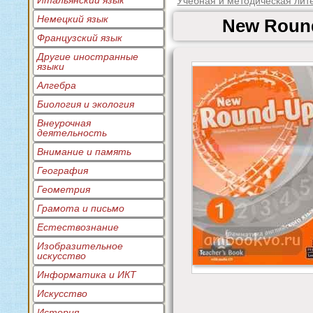
Итальянский язык
Учебная и методическая лит
Немецкий язык
New Round
Французский язык
Другие иностранные
языки
Алгебра
Биология и экология
Внеурочная
деятельность
Внимание и память
География
Геометрия
Грамота и письмо
Естествознание
Изобразительное
искусство
Информатика и ИКТ
Искусство
История