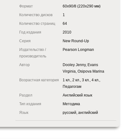
Формат
60x90/8 (220x290 мм)
Количество дисков
1
Количество страниц
64
Год издания
2010
Серия
New Round-Up
Издательство /
Pearson Longman
производитель
Автор
Dooley Jenny, Evans
Virginia, Osipova Marina
Возрастная категория
1 кл., 2 кл., 3 кл., 4 кл.,
Педагогам
Раздел
Английский язык
Тип издания
Методика
Язык
русский, английский