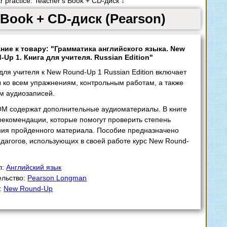
ractice. Teacher's Book + CD-диск ↓
 Book + CD-диск (Pearson)
ние к товару: "Грамматика английского языка. New
-Up 1. Книга для учителя. Russian Edition"
для учителя к New Round-Up 1 Russian Edition включает
ы ко всем упражнениям, контрольным работам, а также
ам аудиозаписей.
M содержат дополнительные аудиоматериалы. В книге
рекомендации, которые помогут проверить степень
ния пройденного материала. Пособие предназначено
едагогов, использующих в своей работе курс New Round-
л:
Английский язык
ельство:
Pearson Longman
:
New Round-Up