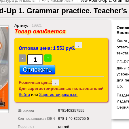
ература для школы
→
Английский язык
→ New Round-Up 1. Grammar p
-Up 1. Grammar practice. Teacher's
Артикул:
19921
Описа
Товар ожидается
Round
Книга 
ответ
Оптовая цена: 1 553 руб.
текст
-
+
CD-RO
даны 
усвое
для п
Розничная цена:
Up.
Для зарегистрированных пользователей
Войти
или
Зарегистрироваться
Разде
Издат
Серия
Штрихкод
9781408257555
Код поставщика / ISBN
978-1-40-825755-5
Переплет
мягкий