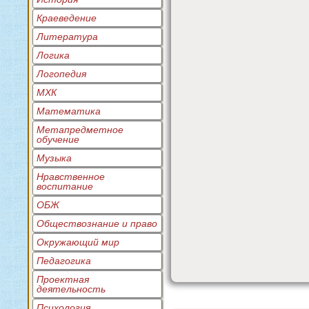
Краеведение
Литература
Логика
Логопедия
МХК
Математика
Метапредметное
обучение
Музыка
Нравственное
воспитание
ОБЖ
Обществознание и право
Окружающий мир
Педагогика
Проектная
деятельность
Психология