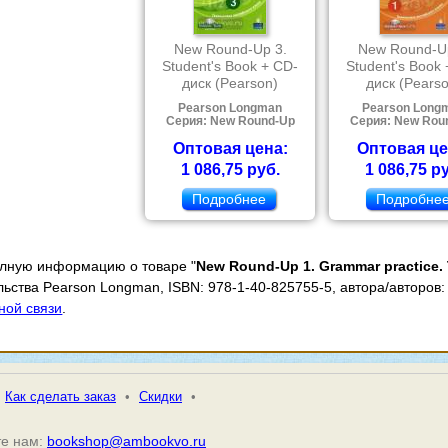
New Round-Up 3.
New Round-U
Student's Book + CD-
Student's Book
диск (Pearson)
диск (Pears
Pearson Longman
Pearson Long
Серия: New Round-Up
Серия: New Rou
Оптовая цена:
Оптовая це
1 086,75 руб.
1 086,75 р
Подробнее
Подробне
олную информацию о товаре "
New Round-Up 1. Grammar practice. 
ьства Pearson Longman, ISBN: 978-1-40-825755-5, автора/авторов: D
ной связи
.
Как сделать заказ
•
Скидки
•
е нам:
bookshop@ambookvo.ru