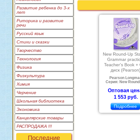
Развитие ребенка до 3-х
лет
Риторика и развитие
речи
Русский язык
Стихи и сказки
Творчество
New Round-Up Star
Технология
Grammar practic
Teacher's Book +
Физика
диск (Pearson
Физкультура
Pearson Longma
Серия: New Round
Химия
Оптовая цен
Черчение
1 553 руб.
Школьная библиотека
Подробнее
Экономика
Канцелярские товары
РАСПРОДАЖА !!!
Последние